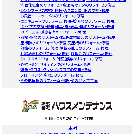
洗面化粧台のリフォーム・修理
キッチンのリフォーム・修理
レンジフードの交換・修理
ガスコンロ・IHの交換・修理
お風呂・ユニットバスのリフォーム・修理
エコキュートのリフォーム・修理
給湯器のリフォーム・修理
窓・ドアの交換・修理
建具・畳・表具・襖のリフォーム・修理
カバー工法・葺き替えのリフォーム・修理
雨樋・板金のリフォーム・修理
屋根塗装のリフォーム・修理
屋根防水のリフォーム・修理
瓦屋根のリフォーム・修理
漆喰のリフォーム・修理
棟組み直しのリフォーム・修理
瓦締め直しのリフォーム・修理
谷板金のリフォーム・修理
シロアリのリフォーム
外壁塗装のリフォーム・修理
外壁トタン・サイディングのリフォーム・修理
壁紙・クロス・クッションフロアの交換・修理
フローリング・床・壁のリフォーム・修理
その他屋根のリフォーム・修理
その他大工工事
一宮・稲沢・江南の住宅リフォーム専門店
本社