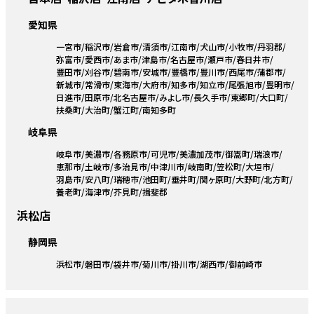
愛知県
一宮市
稲沢市
岩倉市
清須市
江南市
犬山市
小牧市
丹羽郡
弥富市
愛西市
あま市
津島市
名古屋市
瀬戸市
春日井市
豊田市
刈谷市
碧南市
安城市
豊橋市
豊川市
西尾市
蒲郡市
新城市
常滑市
東海市
大府市
知多市
知立市
尾張旭市
豊明市
日進市
田原市
北名古屋市
みよし市
長久手市
東郷町
大口町
扶桑町
大治町
蟹江町
南知多町
岐阜県
岐阜市
美濃市
各務原市
可児市
美濃加茂市
御嵩町
瑞浪市
恵那市
土岐市
多治見市
中津川市
岐南町
笠松町
大垣市
羽島市
安八町
瑞穂市
池田町
垂井町
関ヶ原町
大野町
北方町
養老町
海津市
芥見町
揖斐郡
浜松店
静岡県
浜松市
磐田市
袋井市
菊川市
掛川市
湖西市
御前崎市