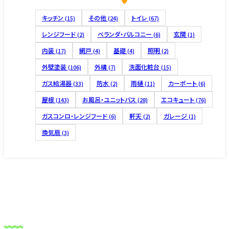
キッチン
その他
トイレ
(15)
(24)
(67)
レンジフード
ベランダ・バルコニー
玄関
(2)
(6)
(1)
内装
網戸
基礎
照明
(17)
(4)
(4)
(2)
外壁塗装
外構
洗面化粧台
(106)
(7)
(15)
ガス給湯器
防水
雨樋
カーポート
(33)
(2)
(11)
(6)
屋根
お風呂・ユニットバス
エコキュート
(143)
(28)
(76)
ガスコンロ・レンジフード
軒天
ガレージ
(6)
(2)
(1)
換気扇
(3)