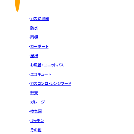
ガス給湯器
防水
雨樋
カーポート
屋根
お風呂・ユニットバス
エコキュート
ガスコンロ・レンジフード
軒天
ガレージ
換気扇
キッチン
その他