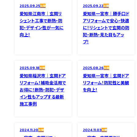
2025.09.25
2025.09.22
玄関
玄関
愛知県江南市｜玄関リ
愛知県一宮市｜勝手口ド
シェント工事で断熱・防
アリフォームで安心・快適
犯・デザイン性が一気に
に！リシェントで玄関の防
向上！
犯・断熱・見た目もアッ
プ！
2025.09.18
2025.08.26
玄関
玄関
愛知県稲沢市｜玄関ドア
愛知県一宮市｜玄関ドア
リフォーム！補助金活用で
リフォーム！防犯性と美観
お得に！断熱・防犯・デザ
を向上！
イン性もアップする最新
施工事例
2024.11.20
2024.11.03
玄関
玄関