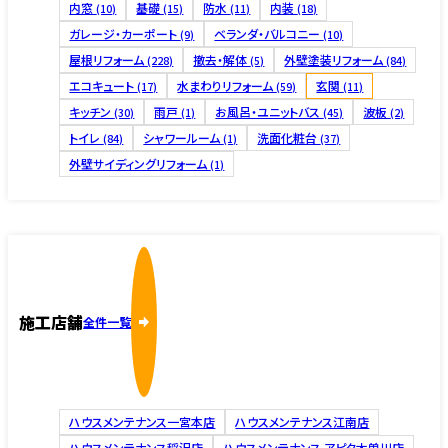
内窓
基礎
防水
内装
(10)
(15)
(11)
(18)
ガレージ・カーポート
ベランダ・バルコニー
(9)
(10)
屋根リフォーム
撤去・解体
外壁塗装リフォーム
(228)
(5)
(84)
エコキュート
水まわりリフォーム
玄関
(17)
(59)
(11)
キッチン
雨戸
お風呂・ユニットバス
波板
(30)
(1)
(45)
(2)
トイレ
シャワールーム
洗面化粧台
(84)
(1)
(37)
外壁サイディングリフォーム
(1)
施工店舗
全件一覧
ハウスメンテナンス一宮本店
ハウスメンテナンス江南店
ハウスメンテナンス稲沢店
ハウスメンテナンス アピタ木曽川店