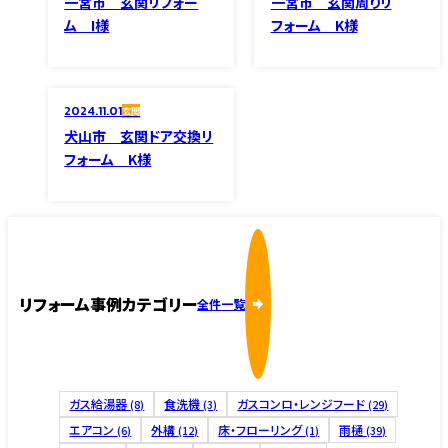
一宮市 玄関リフォー
一宮市 玄関周りリ
ム I様
フォーム K様
2024.11.01
玄関
犬山市 玄関ドア交換リ
フォーム K様
リフォーム事例カテゴリー
全件一覧
ガス給湯器
食洗機
ガスコンロ・レンジフード
(8)
(3)
(29)
エアコン
外構
床・フローリング
雨樋
(6)
(12)
(1)
(39)