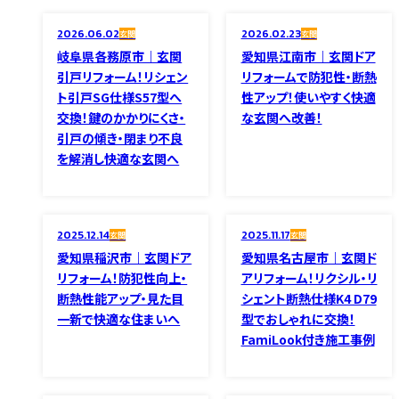
2026.06.02
2026.02.23
玄関
玄関
岐阜県各務原市｜玄関
愛知県江南市｜玄関ドア
引戸リフォーム！リシェン
リフォームで防犯性・断熱
ト引戸SG仕様S57型へ
性アップ！使いやすく快適
交換！鍵のかかりにくさ・
な玄関へ改善！
引戸の傾き・閉まり不良
を解消し快適な玄関へ
2025.12.14
2025.11.17
玄関
玄関
愛知県稲沢市｜玄関ドア
愛知県名古屋市｜玄関ド
リフォーム！防犯性向上・
アリフォーム！リクシル・リ
断熱性能アップ・見た目
シェント断熱仕様K4 D79
一新で快適な住まいへ
型でおしゃれに交換！
FamiLook付き施工事例