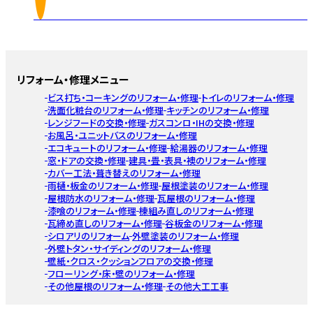
リフォーム・修理メニュー
ビス打ち・コーキングのリフォーム・修理
トイレのリフォーム・修理
洗面化粧台のリフォーム・修理
キッチンのリフォーム・修理
レンジフードの交換・修理
ガスコンロ・IHの交換・修理
お風呂・ユニットバスのリフォーム・修理
エコキュートのリフォーム・修理
給湯器のリフォーム・修理
窓・ドアの交換・修理
建具・畳・表具・襖のリフォーム・修理
カバー工法・葺き替えのリフォーム・修理
雨樋・板金のリフォーム・修理
屋根塗装のリフォーム・修理
屋根防水のリフォーム・修理
瓦屋根のリフォーム・修理
漆喰のリフォーム・修理
棟組み直しのリフォーム・修理
瓦締め直しのリフォーム・修理
谷板金のリフォーム・修理
シロアリのリフォーム
外壁塗装のリフォーム・修理
外壁トタン・サイディングのリフォーム・修理
壁紙・クロス・クッションフロアの交換・修理
フローリング・床・壁のリフォーム・修理
その他屋根のリフォーム・修理
その他大工工事