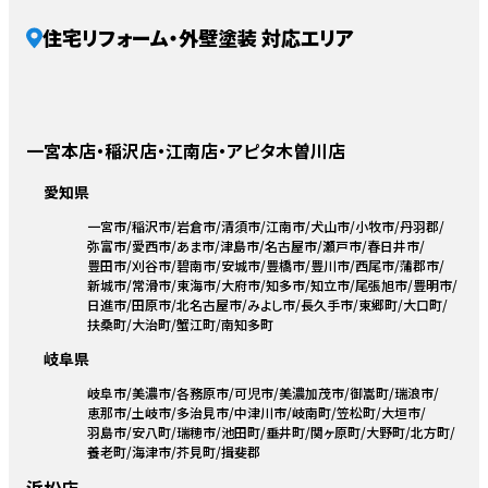
住宅リフォーム・外壁塗装 対応エリア
一宮本店・稲沢店・江南店・アピタ木曽川店
愛知県
一宮市
稲沢市
岩倉市
清須市
江南市
犬山市
小牧市
丹羽郡
弥富市
愛西市
あま市
津島市
名古屋市
瀬戸市
春日井市
豊田市
刈谷市
碧南市
安城市
豊橋市
豊川市
西尾市
蒲郡市
新城市
常滑市
東海市
大府市
知多市
知立市
尾張旭市
豊明市
日進市
田原市
北名古屋市
みよし市
長久手市
東郷町
大口町
扶桑町
大治町
蟹江町
南知多町
岐阜県
岐阜市
美濃市
各務原市
可児市
美濃加茂市
御嵩町
瑞浪市
恵那市
土岐市
多治見市
中津川市
岐南町
笠松町
大垣市
羽島市
安八町
瑞穂市
池田町
垂井町
関ヶ原町
大野町
北方町
養老町
海津市
芥見町
揖斐郡
浜松店