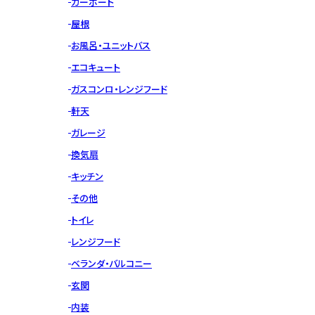
カーポート
屋根
お風呂・ユニットバス
エコキュート
ガスコンロ・レンジフード
軒天
ガレージ
換気扇
キッチン
その他
トイレ
レンジフード
ベランダ・バルコニー
玄関
内装