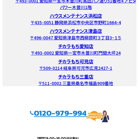
〒493-0001 愛知県一宮市木曽川町黒田八ノ通り51番地4 アピタ
パワー木曽川1階
ハウスメンテナンス浜松店
〒435-0051 静岡県浜松市中央区市野町1664-4
ハウスメンテナンス津島店
〒496-0047 愛知県津島市西柳原町３丁目3−１５
チカラもち愛知店
〒493-0002 愛知県一宮市木曽川町門間大坪24
チカラもち可児店
〒509-0214 岐阜県可児市広見2427-1
チカラもち三重店
〒511-0002 三重県桑名市福島909番地
0120-979-994
9:00-18:00
(年中無休)
受付時間