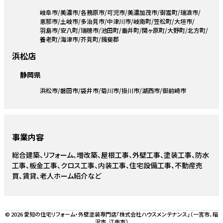
岐阜市
美濃市
各務原市
可児市
美濃加茂市
御嵩町
瑞浪市
恵那市
土岐市
多治見市
中津川市
岐南町
笠松町
大垣市
羽島市
安八町
瑞穂市
池田町
垂井町
関ヶ原町
大野町
北方町
養老町
海津市
芥見町
揖斐郡
浜松店
静岡県
浜松市
磐田市
袋井市
菊川市
掛川市
湖西市
御前崎市
事業内容
総合建築、リフォーム、増改築、屋根工事、外壁工事、塗装工事、防水
工事、板金工事、クロス工事、内装工事、住宅設備工事、不動産売
買、賃貸、老人ホーム紹介など
© 2026 愛知の住宅リフォーム・外壁塗装専門店「株式会社ハウスメンテナンス」（一宮市、稲
沢市、江南市）