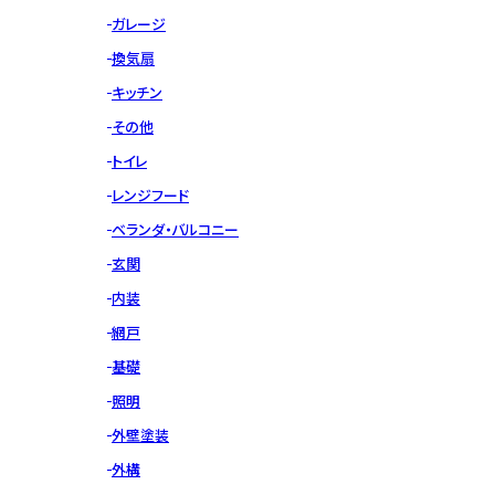
ガレージ
換気扇
キッチン
その他
トイレ
レンジフード
ベランダ・バルコニー
玄関
内装
網戸
基礎
照明
外壁塗装
外構