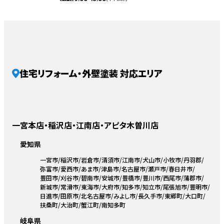
住宅リフォーム・外壁塗装 対応エリア
一宮本店・稲沢店・江南店・アピタ木曽川店
愛知県
一宮市
稲沢市
岩倉市
清須市
江南市
犬山市
小牧市
丹羽郡
弥富市
愛西市
あま市
津島市
名古屋市
瀬戸市
春日井市
豊田市
刈谷市
碧南市
安城市
豊橋市
豊川市
西尾市
蒲郡市
新城市
常滑市
東海市
大府市
知多市
知立市
尾張旭市
豊明市
日進市
田原市
北名古屋市
みよし市
長久手市
東郷町
大口町
扶桑町
大治町
蟹江町
南知多町
岐阜県