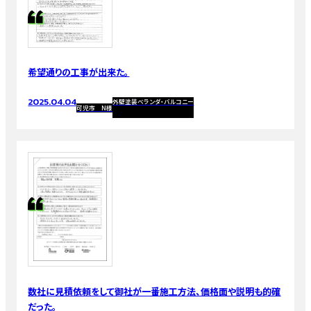
希望通りの工事が出来た。
2025.04.04
外壁塗装
ベランダ・バルコニー
可児市 N様
数社に見積依頼をして御社が一番施工方法、価格面や説明も的確
だった。