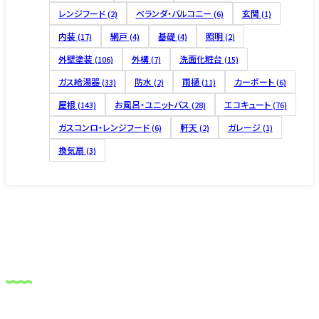
レンジフード
ベランダ・バルコニー
玄関
(2)
(6)
(1)
内装
網戸
基礎
照明
(17)
(4)
(4)
(2)
外壁塗装
外構
洗面化粧台
(106)
(7)
(15)
ガス給湯器
防水
雨樋
カーポート
(33)
(2)
(11)
(6)
屋根
お風呂・ユニットバス
エコキュート
(143)
(28)
(76)
ガスコンロ・レンジフード
軒天
ガレージ
(6)
(2)
(1)
換気扇
(3)