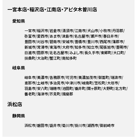
一宮本店・稲沢店・江南店・アピタ木曽川店
愛知県
一宮市
稲沢市
岩倉市
清須市
江南市
犬山市
小牧市
丹羽郡
弥富市
愛西市
あま市
津島市
名古屋市
瀬戸市
春日井市
豊田市
刈谷市
碧南市
安城市
豊橋市
豊川市
西尾市
蒲郡市
新城市
常滑市
東海市
大府市
知多市
知立市
尾張旭市
豊明市
日進市
田原市
北名古屋市
みよし市
長久手市
東郷町
大口町
扶桑町
大治町
蟹江町
南知多町
岐阜県
岐阜市
美濃市
各務原市
可児市
美濃加茂市
御嵩町
瑞浪市
恵那市
土岐市
多治見市
中津川市
岐南町
笠松町
大垣市
羽島市
安八町
瑞穂市
池田町
垂井町
関ヶ原町
大野町
北方町
養老町
海津市
芥見町
揖斐郡
浜松店
静岡県
浜松市
磐田市
袋井市
菊川市
掛川市
湖西市
御前崎市