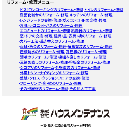
リフォーム・修理メニュー
ビス打ち・コーキングのリフォーム・修理
トイレのリフォーム・修理
洗面化粧台のリフォーム・修理
キッチンのリフォーム・修理
レンジフードの交換・修理
ガスコンロ・IHの交換・修理
お風呂・ユニットバスのリフォーム・修理
エコキュートのリフォーム・修理
給湯器のリフォーム・修理
窓・ドアの交換・修理
建具・畳・表具・襖のリフォーム・修理
カバー工法・葺き替えのリフォーム・修理
雨樋・板金のリフォーム・修理
屋根塗装のリフォーム・修理
屋根防水のリフォーム・修理
瓦屋根のリフォーム・修理
漆喰のリフォーム・修理
棟組み直しのリフォーム・修理
瓦締め直しのリフォーム・修理
谷板金のリフォーム・修理
シロアリのリフォーム
外壁塗装のリフォーム・修理
外壁トタン・サイディングのリフォーム・修理
壁紙・クロス・クッションフロアの交換・修理
フローリング・床・壁のリフォーム・修理
その他屋根のリフォーム・修理
その他大工工事
一宮・稲沢・江南の住宅リフォーム専門店