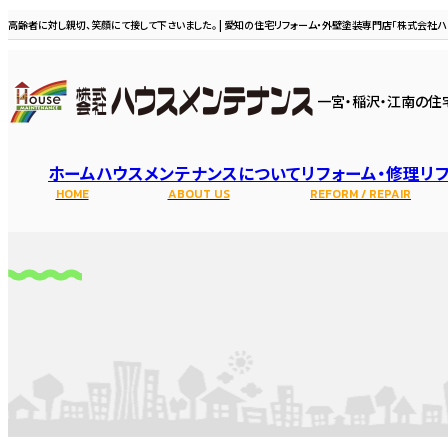
高齢者に対し親切、笑顔にて接して下さいました。 | 愛知の住宅リフォーム・外壁塗装専門店「株式会社ハ
一宮・稲沢・江南の住
ホーム
ハウスメンテナンスについて
リフォーム・修理
リ
HOME
ABOUT US
REFORM / REPAIR
選ばれる理由
スタッフ・職
水まわり