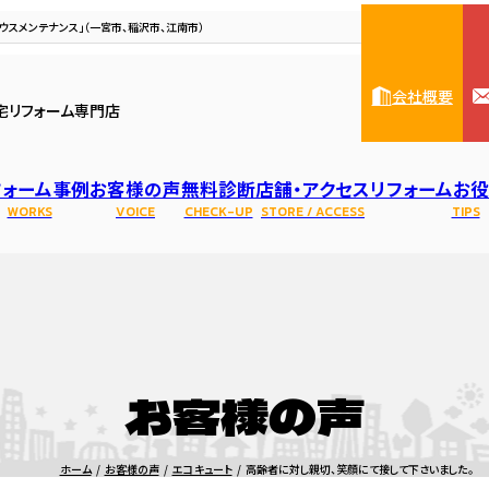
ウスメンテナンス」（一宮市、稲沢市、江南市）
会社概要
宅リフォーム専門店
フォーム事例
お客様の声
無料診断
店舗・アクセス
リフォームお
WORKS
VOICE
CHECK-UP
STORE / ACCESS
TIPS
ハウスメンテナンス一宮本
人紹介
リフォーム・修理
ベランダ・バルコニー
住宅リノベーション
表彰・資格
ガス給湯器
水まわり診断
屋根リフォーム
アパート・マンシ
会社概要
防水
雨
店
お客様の声
トイレのリフォーム・修理
洗面化粧台のリフォーム・修理
キッチンのリフ
ホーム
お客様の声
エコキュート
高齢者に対し親切、笑顔にて接して下さいました。
レンジフードの交換・修理
ガスコンロ・IHの交換・修理