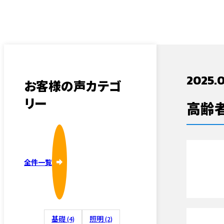
採用情報
内装・そ
2025.0
お客様の声カテゴ
リー
高齢
外壁塗装
全件一覧
屋根修理
基礎
照明
(4)
(2)