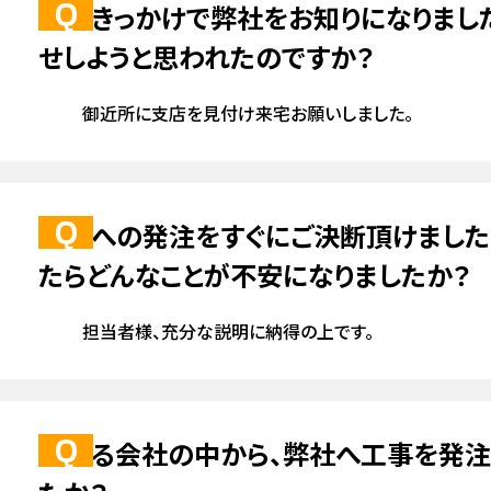
何がきっかけで弊社をお知りになりまし
せしようと思われたのですか？
ビス打ち・コーキングのリフォーム・修理
カバー工法・葺き替えのリフォ
雨樋・板金のリフォーム・修理
屋根塗装のリフォーム・修理
屋根防水のリ
御近所に支店を見付け来宅お願いしました。
瓦屋根のリフォーム・修理
漆喰のリフォーム・修理
棟組み直しのリフォー
ォーム
食洗機
玄関
ガスコンロ・レンジフード
内装
瓦締め直しのリフォーム・修理
谷板金のリフォーム・修理
その他屋根のリ
弊社への発注をすぐにご決断頂けました
シロアリのリフォーム
たらどんなことが不安になりましたか？
床・フローリング
外壁・屋根塗装相談会
照明
雨樋
ショールーム
外壁塗装
担当者様、充分な説明に納得の上です。
数ある会社の中から、弊社へ工事を発