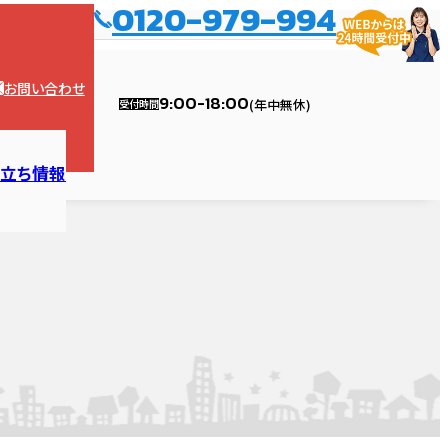
0120-979-994
お問い合わせ
9:00-18:00
(年中無休)
受付時間
役立ち情報
ョンの塗装
漏り診断
撤去・解体
ハウスメンテナンス江南店
リフォームの流れ
雨樋
外壁診断
外壁塗装リフォーム
ハウスメンテナンス稲沢店
カーポート
ォーム・修理