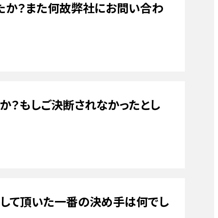
たか？また何故弊社にお問い合わ
ーム・修理
フォーム・修理
ム・修理
エアコン
網戸
外構
基礎
フォーム・修理
か？もしご決断されなかったとし
内窓
外構
基礎
洗面化粧台
注して頂いた一番の決め手は何でし