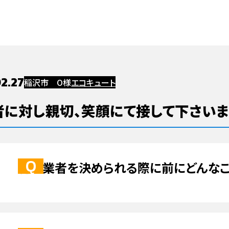
お風呂・ユニットバスのリフォーム・修理
エコキュートのリフォーム・修
の他リフォーム
エコキュート
屋根
水まわりリフォーム
ハウスメンテナンス浜松店
お風呂・ユニッ
給湯器のリフォーム・修理
2.27
窓・ドアの交換・修理
建具・畳・表具・襖のリフォーム・修理
稲沢市 O様
エコキュート
壁紙・クロス・クッションフロアの交換・修理
フローリング・床・壁のリフ
その他大工工事
者に対し親切、笑顔にて接して下さいま
・サイディング
雨戸
軒天
お風呂・ユニットバス
チカラもち三重店
ガレージ
施工業者を決められる際に前にどんなこ
外壁塗装のリフォーム・修理
外壁トタン・サイディングのリフォーム・修
・雨漏り
シャワールーム
その他
洗面化粧台
トイレ