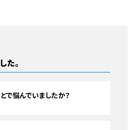
理
トバス
玄関
ハウスメンテナンス津島店
エコキュート
キッチン
チカラもち愛知店
ガスコンロ・レンジ
ォーム・修理
した。
波板
換気扇
トイレ
キッチン
とで悩んでいましたか？
理
外壁サイディングリフォーム
レンジフード
ガス給湯器
ベランダ・バルコニ