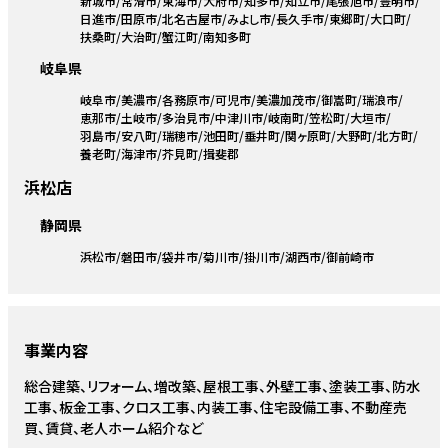
新城市
常滑市
東海市
大府市
知多市
知立市
尾張旭市
豊明市
日進市
田原市
北名古屋市
みよし市
長久手市
東郷町
大口町
扶桑町
大治町
蟹江町
南知多町
岐阜県
岐阜市
美濃市
各務原市
可児市
美濃加茂市
御嵩町
瑞浪市
恵那市
土岐市
多治見市
中津川市
岐南町
笠松町
大垣市
羽島市
安八町
瑞穂市
池田町
垂井町
関ヶ原町
大野町
北方町
養老町
海津市
芥見町
揖斐郡
浜松店
静岡県
浜松市
磐田市
袋井市
菊川市
掛川市
湖西市
御前崎市
事業内容
総合建築、リフォーム、増改築、屋根工事、外壁工事、塗装工事、防水
工事、板金工事、クロス工事、内装工事、住宅設備工事、不動産売
買、賃貸、老人ホーム紹介など