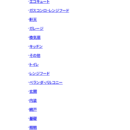
エコキュート
ガスコンロ・レンジフード
軒天
ガレージ
換気扇
キッチン
その他
トイレ
レンジフード
ベランダ・バルコニー
玄関
内装
網戸
基礎
照明