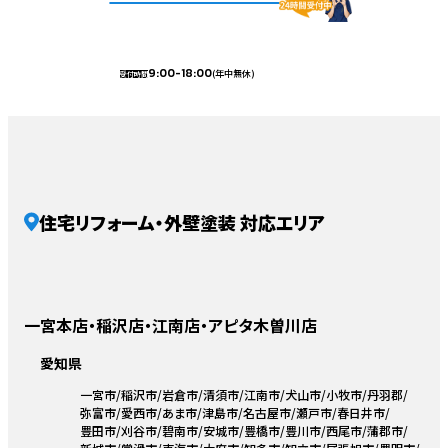
9:00-18:00
(年中無休)
受付時間
住宅リフォーム・外壁塗装 対応エリア
一宮本店・稲沢店・江南店・アピタ木曽川店
愛知県
一宮市
稲沢市
岩倉市
清須市
江南市
犬山市
小牧市
丹羽郡
弥富市
愛西市
あま市
津島市
名古屋市
瀬戸市
春日井市
豊田市
刈谷市
碧南市
安城市
豊橋市
豊川市
西尾市
蒲郡市