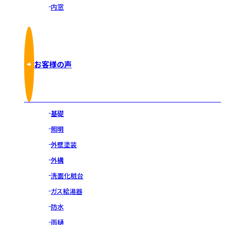
内窓
お客様の声
基礎
照明
外壁塗装
外構
洗面化粧台
ガス給湯器
防水
雨樋