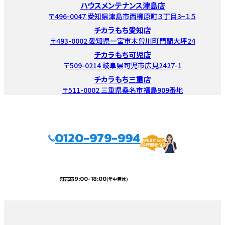
ハウスメンテナンス津島店
〒496-0047 愛知県津島市西柳原町３丁目3−１５
チカラもち愛知店
〒493-0002 愛知県一宮市木曽川町門間大坪24
チカラもち可児店
〒509-0214 岐阜県可児市広見2427-1
チカラもち三重店
〒511-0002 三重県桑名市福島909番地
0120-979-994
9:00-18:00
(年中無休)
受付時間