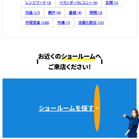
レンジフード
ベランダ・バルコニー
玄関
(2)
(6)
(1)
内装
網戸
基礎
照明
(17)
(4)
(4)
(2)
外壁塗装
外構
洗面化粧台
(106)
(7)
(15)
お近くの
ショールーム
へ
ご来店ください!
ショールームを探す