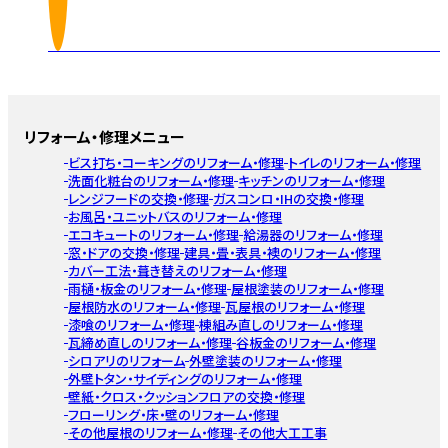
リフォーム・修理メニュー
ビス打ち・コーキングのリフォーム・修理
トイレのリフォーム・修理
洗面化粧台のリフォーム・修理
キッチンのリフォーム・修理
レンジフードの交換・修理
ガスコンロ・IHの交換・修理
お風呂・ユニットバスのリフォーム・修理
エコキュートのリフォーム・修理
給湯器のリフォーム・修理
窓・ドアの交換・修理
建具・畳・表具・襖のリフォーム・修理
カバー工法・葺き替えのリフォーム・修理
雨樋・板金のリフォーム・修理
屋根塗装のリフォーム・修理
屋根防水のリフォーム・修理
瓦屋根のリフォーム・修理
漆喰のリフォーム・修理
棟組み直しのリフォーム・修理
瓦締め直しのリフォーム・修理
谷板金のリフォーム・修理
シロアリのリフォーム
外壁塗装のリフォーム・修理
外壁トタン・サイディングのリフォーム・修理
壁紙・クロス・クッションフロアの交換・修理
フローリング・床・壁のリフォーム・修理
その他屋根のリフォーム・修理
その他大工工事