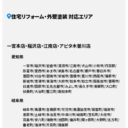
住宅リフォーム・外壁塗装 対応エリア
一宮本店・稲沢店・江南店・アピタ木曽川店
愛知県
一宮市
稲沢市
岩倉市
清須市
江南市
犬山市
小牧市
丹羽郡
弥富市
愛西市
あま市
津島市
名古屋市
瀬戸市
春日井市
豊田市
刈谷市
碧南市
安城市
豊橋市
豊川市
西尾市
蒲郡市
新城市
常滑市
東海市
大府市
知多市
知立市
尾張旭市
豊明市
日進市
田原市
北名古屋市
みよし市
長久手市
東郷町
大口町
扶桑町
大治町
蟹江町
南知多町
岐阜県
岐阜市
美濃市
各務原市
可児市
美濃加茂市
御嵩町
瑞浪市
恵那市
土岐市
多治見市
中津川市
岐南町
笠松町
大垣市
羽島市
安八町
瑞穂市
池田町
垂井町
関ヶ原町
大野町
北方町
養老町
海津市
芥見町
揖斐郡