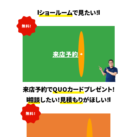
ショールーム
で見たい!
無料!
来店予約
来店予約で
QUOカード
プレゼント!
相談
したい!
見積もり
がほしい!
無料!