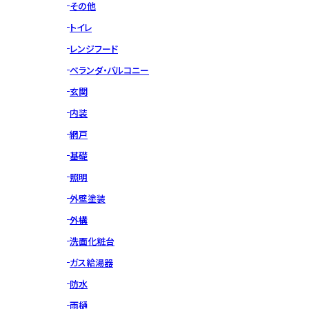
その他
トイレ
レンジフード
ベランダ・バルコニー
玄関
内装
網戸
基礎
照明
外壁塗装
外構
洗面化粧台
ガス給湯器
防水
雨樋