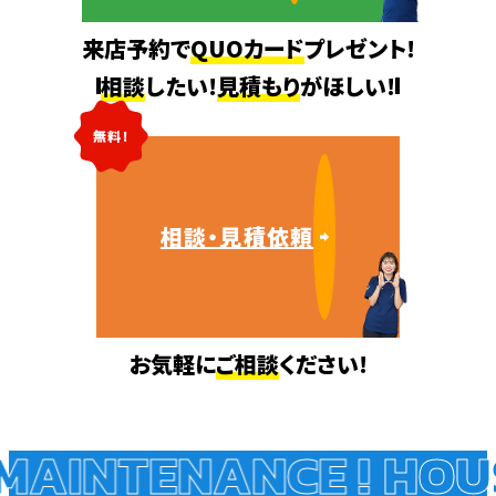
来店予約で
QUOカード
プレゼント!
相談
したい!
見積もり
がほしい!
無料!
相談・見積依頼
お気軽に
ご相談
ください!
AINTENANCE !
HOUS