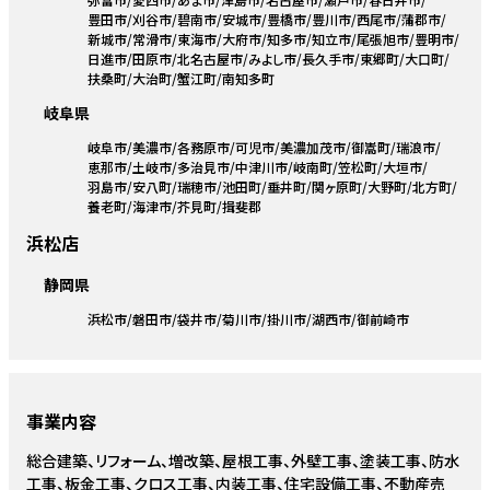
豊田市
刈谷市
碧南市
安城市
豊橋市
豊川市
西尾市
蒲郡市
新城市
常滑市
東海市
大府市
知多市
知立市
尾張旭市
豊明市
日進市
田原市
北名古屋市
みよし市
長久手市
東郷町
大口町
扶桑町
大治町
蟹江町
南知多町
岐阜県
岐阜市
美濃市
各務原市
可児市
美濃加茂市
御嵩町
瑞浪市
恵那市
土岐市
多治見市
中津川市
岐南町
笠松町
大垣市
羽島市
安八町
瑞穂市
池田町
垂井町
関ヶ原町
大野町
北方町
養老町
海津市
芥見町
揖斐郡
浜松店
静岡県
浜松市
磐田市
袋井市
菊川市
掛川市
湖西市
御前崎市
事業内容
総合建築、リフォーム、増改築、屋根工事、外壁工事、塗装工事、防水
工事、板金工事、クロス工事、内装工事、住宅設備工事、不動産売