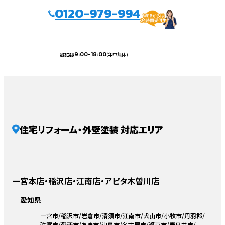
0120-979-994
9:00-18:00
(年中無休)
受付時間
住宅リフォーム・外壁塗装 対応エリア
一宮本店・稲沢店・江南店・アピタ木曽川店
愛知県
一宮市
稲沢市
岩倉市
清須市
江南市
犬山市
小牧市
丹羽郡
弥富市
愛西市
あま市
津島市
名古屋市
瀬戸市
春日井市