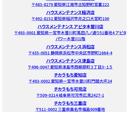
〒483-8279 愛知県江南市古知野町宮裏222
ハウスメンテナンス稲沢店
〒492-8152 愛知県稲沢市井之口大宮町100
ハウスメンテナンス アピタ木曽川店
〒493-0001 愛知県一宮市木曽川町黒田八ノ通り51番地4 アピタ
パワー木曽川1階
ハウスメンテナンス浜松店
〒435-0051 静岡県浜松市中央区市野町1664-4
ハウスメンテナンス津島店
〒496-0047 愛知県津島市西柳原町３丁目3−１５
チカラもち愛知店
〒493-0002 愛知県一宮市木曽川町門間大坪24
チカラもち可児店
〒509-0214 岐阜県可児市広見2427-1
チカラもち三重店
〒511-0002 三重県桑名市福島909番地