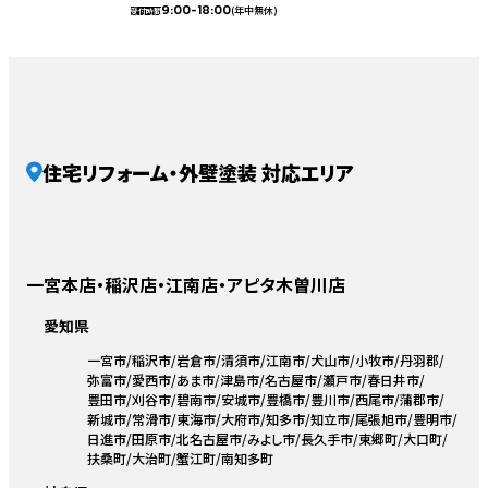
9:00-18:00
(年中無休)
受付時間
住宅リフォーム・外壁塗装 対応エリア
一宮本店・稲沢店・江南店・アピタ木曽川店
愛知県
一宮市
稲沢市
岩倉市
清須市
江南市
犬山市
小牧市
丹羽郡
弥富市
愛西市
あま市
津島市
名古屋市
瀬戸市
春日井市
豊田市
刈谷市
碧南市
安城市
豊橋市
豊川市
西尾市
蒲郡市
新城市
常滑市
東海市
大府市
知多市
知立市
尾張旭市
豊明市
日進市
田原市
北名古屋市
みよし市
長久手市
東郷町
大口町
扶桑町
大治町
蟹江町
南知多町