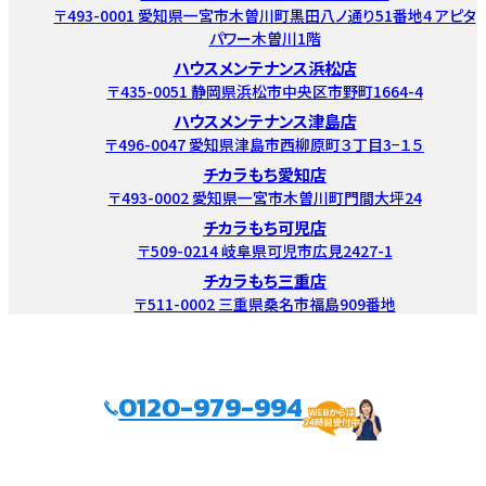
〒493-0001 愛知県一宮市木曽川町黒田八ノ通り51番地4 アピタ
パワー木曽川1階
ハウスメンテナンス浜松店
〒435-0051 静岡県浜松市中央区市野町1664-4
ハウスメンテナンス津島店
〒496-0047 愛知県津島市西柳原町３丁目3−１５
チカラもち愛知店
〒493-0002 愛知県一宮市木曽川町門間大坪24
チカラもち可児店
〒509-0214 岐阜県可児市広見2427-1
チカラもち三重店
〒511-0002 三重県桑名市福島909番地
0120-979-994