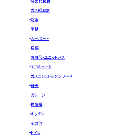
洗面化粧台
ガス給湯器
防水
雨樋
カーポート
屋根
お風呂・ユニットバス
エコキュート
ガスコンロ・レンジフード
軒天
ガレージ
換気扇
キッチン
その他
トイレ