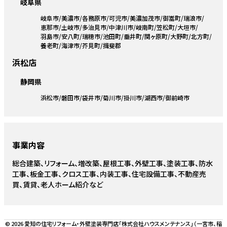
岐阜県
岐阜市
美濃市
各務原市
可児市
美濃加茂市
御嵩町
瑞浪市
恵那市
土岐市
多治見市
中津川市
岐南町
笠松町
大垣市
羽島市
安八町
瑞穂市
池田町
垂井町
関ヶ原町
大野町
北方町
養老町
海津市
芥見町
揖斐郡
浜松店
静岡県
浜松市
磐田市
袋井市
菊川市
掛川市
湖西市
御前崎市
事業内容
総合建築、リフォーム、増改築、屋根工事、外壁工事、塗装工事、防水
工事、板金工事、クロス工事、内装工事、住宅設備工事、不動産売
買、賃貸、老人ホーム紹介など
© 2026 愛知の住宅リフォーム・外壁塗装専門店「株式会社ハウスメンテナンス」（一宮市、稲