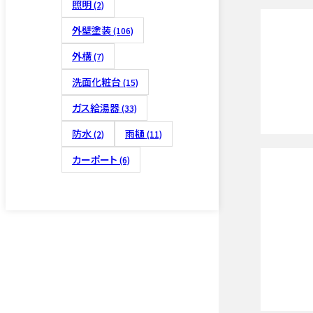
照明
(2)
外壁塗装
(106)
外構
(7)
洗面化粧台
(15)
ガス給湯器
(33)
防水
雨樋
(2)
(11)
カーポート
(6)