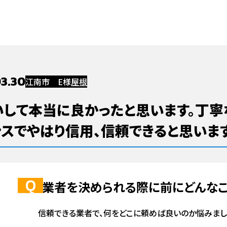
瓦屋根のリフォーム・修理
漆喰のリフォーム・修理
棟組み直しのリフォー
ォーム
ベランダ・バルコニー
ベランダ・バルコニー
屋根リフォーム
ハウスメンテナンス浜松店
玄関
瓦締め直しのリフォーム・修理
谷板金のリフォーム・修理
その他屋根のリ
03.30
シロアリのリフォーム
江南市 E様
屋根
いして本当に良かったと思います。丁寧
リフォーム・修理
エコキュート
基礎
水まわりリフォーム
チカラもち三重店
照明
スでやはり信用、信頼できると思います
トイレのリフォーム・修理
洗面化粧台のリフォーム・修理
キッチンのリフ
レンジフードの交換・修理
ガスコンロ・IHの交換・修理
施工業者を決められる際に前にどんなこ
お風呂・ユニットバスのリフォーム・修理
エコキュートのリフォーム・修
の他リフォーム
雨戸
洗面化粧台
お風呂・ユニットバス
ガス給湯器
給湯器のリフォーム・修理
信頼できる業者で、何をどこに頼めば良いのか悩みまし