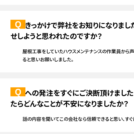
窓・ドアの交換・修理
建具・畳・表具・襖のリフォーム・修理
何がきっかけで弊社をお知りになりまし
壁紙・クロス・クッションフロアの交換・修理
フローリング・床・壁のリフ
その他大工工事
せしようと思われたのですか？
・サイディング
シャワールーム
カーポート
洗面化粧台
屋根
屋根工事をしていたハウスメンテナンスの作業員から声
ると思いお願いしました。
外壁塗装のリフォーム・修理
外壁トタン・サイディングのリフォーム・修
食洗機
外壁・屋根塗装相談会
ガスコンロ・レンジフード
ガスコンロ・レンジフード
ショールーム
軒天
弊社への発注をすぐにご決断頂けました
たらどんなことが不安になりましたか？
話の内容を聞いてこの会社なら信頼できると思い、すぐ