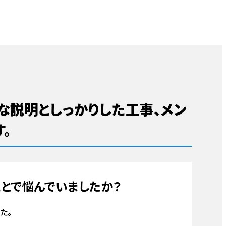
ム・修理
撤去・解体
ハウスメンテナンス津島店
内装
外壁塗装リフォーム
チカラもち愛知店
網戸
フォーム・修理
な説明としっかりした工事、メン
玄関
外壁塗装
キッチン
外構
。
ォーム・修理
とで悩んでいましたか？
理
波板
防水
トイレ
雨樋
た。