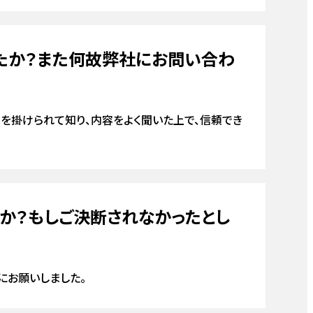
たか？また何故弊社にお問い合わ
ォーム・修理
外壁サイディングリフォーム
お風呂・ユニットバス
ガス給湯器
エコキュート
を掛けられて知り、内容をよく聞いた上で、信頼でき
理
エアコン
ガレージ
外構
換気扇
か？もしご決断されなかったとし
にお願いしました。