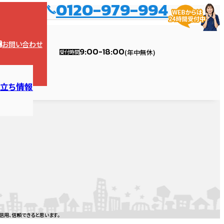
0120-979-994
、江南市）
お問い合わせ
9:00-18:00
(年中無休)
受付時間
役立ち情報
ョンの塗装
漏り診断
内装
ハウスメンテナンス江南店
リフォームの流れ
トイレ
外壁診断
ガレージ・カーポート
ハウスメンテナンス稲沢店
レンジフード
ーム・修理
信用、信頼できると思います。
フォーム・修理