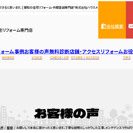
ると思います。 | 愛知の住宅リフォーム・外壁塗装専門店「株式会社ハウスメンテナンス」（一宮市、稲沢市
会社概要
宅リフォーム専門店
フォーム事例
お客様の声
無料診断
店舗・アクセス
リフォームお
WORKS
VOICE
CHECK-UP
STORE / ACCESS
TIPS
ハウスメンテナンス一宮本
人紹介
・雨漏り
基礎
住宅リノベーション
表彰・資格
キッチン
水まわり診断
防水
アパート・マンシ
会社概要
その他
雨
店
お客様の声
ビス打ち・コーキングのリフォーム・修理
カバー工法・葺き替えのリフォ
の声
屋根
お願いして本当に良かったと思います。丁寧な説明としっかりした工事、メンテナンスでやはり
雨樋・板金のリフォーム・修理
屋根塗装のリフォーム・修理
屋根防水のリ