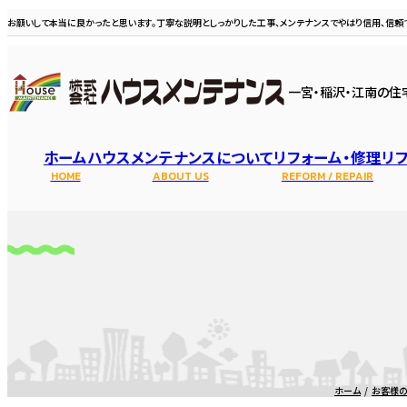
お願いして本当に良かったと思います。丁寧な説明としっかりした工事、メンテナンスでやはり信用、信頼でき
一宮・稲沢・江南の住
ホーム
ハウスメンテナンスについて
リフォーム・修理
リ
HOME
ABOUT US
REFORM / REPAIR
選ばれる理由
スタッフ・職
屋根修理
ホーム
お客様