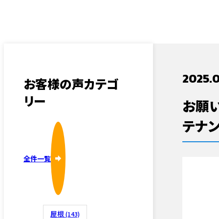
採用情報
床下リフ
2025.
お客様の声カテゴ
リー
お願
水まわり
テナン
全件一覧
内装・そ
屋根
(143)