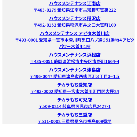
ハウスメンテナンス江南店
〒483-8279 愛知県江南市古知野町宮裏222
ハウスメンテナンス稲沢店
〒492-8152 愛知県稲沢市井之口大宮町100
ハウスメンテナンス アピタ木曽川店
〒493-0001 愛知県一宮市木曽川町黒田八ノ通り51番地4 アピタ
パワー木曽川1階
ハウスメンテナンス浜松店
〒435-0051 静岡県浜松市中央区市野町1664-4
ハウスメンテナンス津島店
〒496-0047 愛知県津島市西柳原町３丁目3−１５
チカラもち愛知店
〒493-0002 愛知県一宮市木曽川町門間大坪24
チカラもち可児店
〒509-0214 岐阜県可児市広見2427-1
チカラもち三重店
〒511-0002 三重県桑名市福島909番地