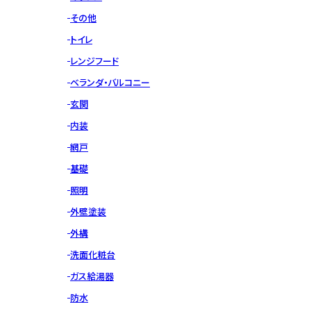
その他
トイレ
レンジフード
ベランダ・バルコニー
玄関
内装
網戸
基礎
照明
外壁塗装
外構
洗面化粧台
ガス給湯器
防水