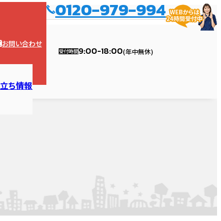
0120-979-994
お問い合わせ
9:00-18:00
(年中無休)
受付時間
役立ち情報
ョンの塗装
トバス
漏り診断
内装
ハウスメンテナンス江南店
リフォームの流れ
エコキュート
外壁診断
ガレージ・カーポート
ハウスメンテナンス稲沢店
ガスコンロ・レンジ
ォーム・修理