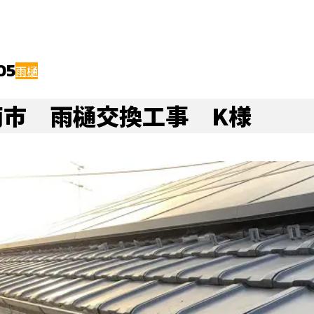
お風呂・ユニットバスのリフォーム・修理
エコキュートのリフォーム・修
の他リフォーム
ベランダ・バルコニー
軒天
屋根リフォーム
ハウスメンテナンス浜松店
ガレージ
給湯器のリフォーム・修理
05
雨樋
南市 雨樋交換工事 K様
窓・ドアの交換・修理
建具・畳・表具・襖のリフォーム・修理
壁紙・クロス・クッションフロアの交換・修理
フローリング・床・壁のリフ
その他大工工事
・サイディング
エコキュート
その他
水まわりリフォーム
チカラもち三重店
トイレ
外壁塗装のリフォーム・修理
外壁トタン・サイディングのリフォーム・修
・雨漏り
雨戸
玄関
お風呂・ユニットバス
内装