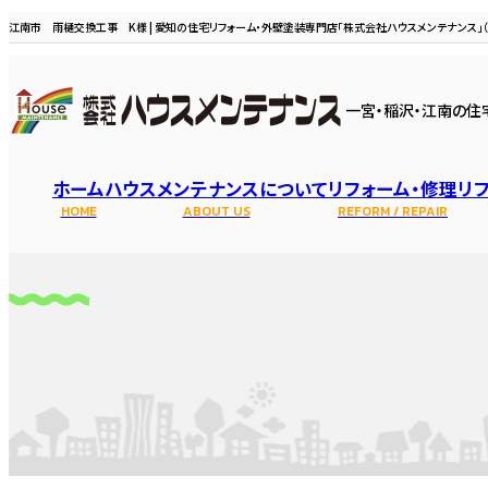
江南市 雨樋交換工事 K様 | 愛知の住宅リフォーム・外壁塗装専門店「株式会社ハウスメンテナンス」（
一宮・稲沢・江南の住
ホーム
ハウスメンテナンスについて
リフォーム・修理
リ
HOME
ABOUT US
REFORM / REPAIR
選ばれる理由
スタッフ・職
水まわり