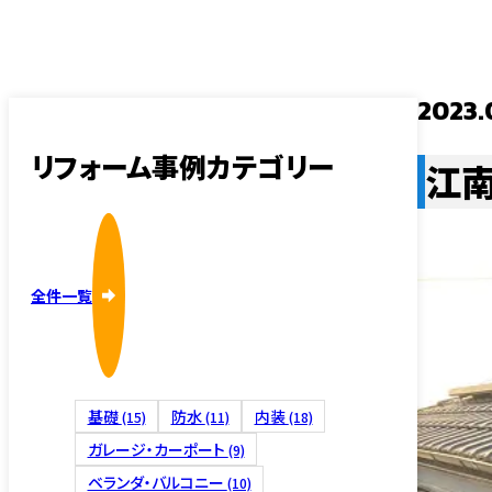
採用情報
内装・そ
2023.
リフォーム事例カテゴリー
江
外壁塗装
全件一覧
基礎
防水
内装
(15)
(11)
(18)
屋根修理
ガレージ・カーポート
(9)
ベランダ・バルコニー
(10)