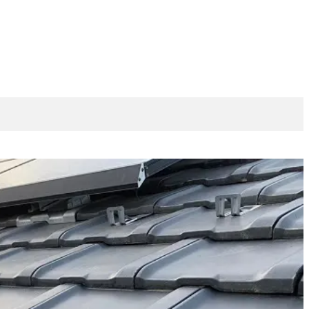
理
撤去・解体
ハウスメンテナンス津島店
換気扇
外壁塗装リフォーム
チカラもち愛知店
キッチン
ォーム・修理
玄関
レンジフード
キッチン
ベランダ・バルコニ
理
波板
網戸
トイレ
基礎