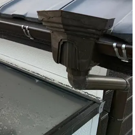
ーム・修理
フォーム・修理
ム・修理
外壁サイディングリフォーム
外構
ガス給湯器
洗面化粧台
フォーム・修理
エアコン
雨樋
外構
カーポート