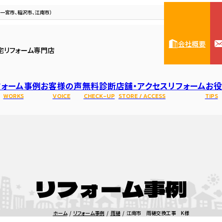
一宮市、稲沢市、江南市）
会社概要
宅リフォーム専門店
フォーム事例
お客様の声
無料診断
店舗・アクセス
リフォームお
WORKS
VOICE
CHECK-UP
STORE / ACCESS
TIPS
ハウスメンテナンス一宮本
人紹介
リフォーム・修理
基礎
住宅リノベーション
表彰・資格
屋根
水まわり診断
防水
アパート・マンシ
会社概要
お風呂・ユニッ
雨
店
リフォーム事例
トイレのリフォーム・修理
洗面化粧台のリフォーム・修理
キッチンのリフ
ホーム
リフォーム事例
雨樋
江南市 雨樋交換工事 K様
レンジフードの交換・修理
ガスコンロ・IHの交換・修理