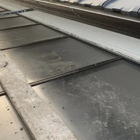
ビス打ち・コーキングのリフォーム・修理
カバー工法・葺き替えのリフォ
雨樋・板金のリフォーム・修理
屋根塗装のリフォーム・修理
屋根防水のリ
瓦屋根のリフォーム・修理
漆喰のリフォーム・修理
棟組み直しのリフォー
ォーム
シャワールーム
照明
洗面化粧台
外壁塗装
瓦締め直しのリフォーム・修理
谷板金のリフォーム・修理
その他屋根のリ
シロアリのリフォーム
食洗機
外壁・屋根塗装相談会
ガス給湯器
ガスコンロ・レンジフード
ショールーム
防水