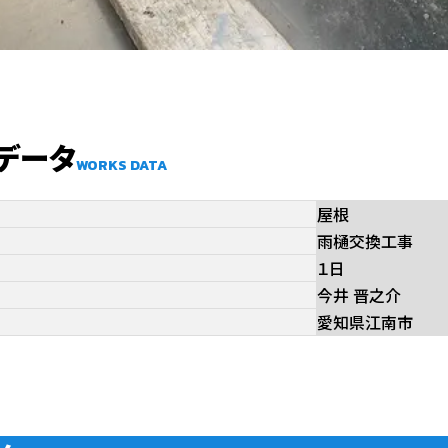
床・フローリング
雨樋
データ
WORKS DATA
屋根
雨樋交換工事
１日
今井 晋之介
愛知県江南市