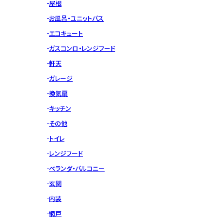
屋根
お風呂・ユニットバス
エコキュート
ガスコンロ・レンジフード
軒天
ガレージ
換気扇
キッチン
その他
トイレ
レンジフード
ベランダ・バルコニー
玄関
内装
網戸