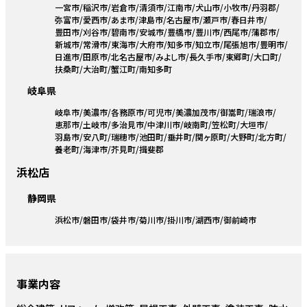
一宮市
稲沢市
岩倉市
清須市
江南市
犬山市
小牧市
丹羽郡
弥富市
愛西市
あま市
津島市
名古屋市
瀬戸市
春日井市
豊田市
刈谷市
碧南市
安城市
豊橋市
豊川市
西尾市
蒲郡市
新城市
常滑市
東海市
大府市
知多市
知立市
尾張旭市
豊明市
日進市
田原市
北名古屋市
みよし市
長久手市
東郷町
大口町
扶桑町
大治町
蟹江町
南知多町
岐阜県
岐阜市
美濃市
各務原市
可児市
美濃加茂市
御嵩町
瑞浪市
恵那市
土岐市
多治見市
中津川市
岐南町
笠松町
大垣市
羽島市
安八町
瑞穂市
池田町
垂井町
関ヶ原町
大野町
北方町
養老町
海津市
芥見町
揖斐郡
浜松店
静岡県
浜松市
磐田市
袋井市
菊川市
掛川市
湖西市
御前崎市
事業内容