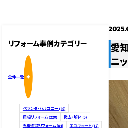
採用情報
内装・そ
2025.
リフォーム事例カテゴリー
愛
ニッ
外壁塗装
全件一覧
ベランダ・バルコニー
(10)
屋根修理
屋根リフォーム
撤去・解体
(228)
(5)
外壁塗装リフォーム
エコキュート
(84)
(17)