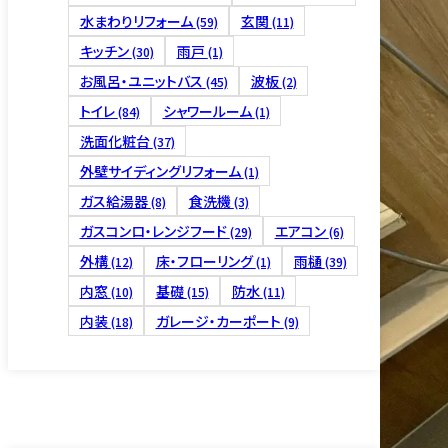
水まわりリフォーム
玄関
(59)
(11)
キッチン
雨戸
(30)
(1)
お風呂・ユニットバス
波板
(45)
(2)
トイレ
シャワールーム
(84)
(1)
床下リフ
洗面化粧台
(37)
外壁サイディングリフォーム
(1)
ガス給湯器
食洗機
(8)
(3)
ガスコンロ・レンジフード
エアコン
(29)
(6)
外構
床・フローリング
雨樋
(12)
(1)
(39)
内窓
基礎
防水
(10)
(15)
(11)
4つの保証
内装
ガレージ・カーポート
(18)
(9)