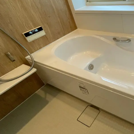
ビス打ち・コーキングのリフォーム・修理
カバー工法・葺き替えのリフォ
雨樋・板金のリフォーム・修理
屋根塗装のリフォーム・修理
屋根防水のリ
瓦屋根のリフォーム・修理
漆喰のリフォーム・修理
棟組み直しのリフォー
ォーム
シャワールーム
キッチン
洗面化粧台
その他
瓦締め直しのリフォーム・修理
谷板金のリフォーム・修理
その他屋根のリ
シロアリのリフォーム
食洗機
外壁・屋根塗装相談会
ベランダ・バルコニー
ガスコンロ・レンジフード
ショールーム
玄関