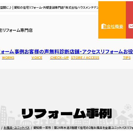
適空間に♪ | 愛知の住宅リフォーム・外壁塗装専門店「株式会社ハウスメンテナンス」（一宮市、稲沢市、江南
会社概要
宅リフォーム専門店
フォーム事例
お客様の声
無料診断
店舗・アクセス
リフォームお
WORKS
VOICE
CHECK-UP
STORE / ACCESS
TIPS
ハウスメンテナンス一宮本
人紹介
リフォーム・修理
基礎
住宅リノベーション
表彰・資格
基礎
水まわり診断
防水
アパート・マンシ
会社概要
照明
雨
店
リフォーム事例
トイレのリフォーム・修理
洗面化粧台のリフォーム・修理
キッチンのリフ
お風呂・ユニットバス
愛知県一宮市｜築24年木造3階建て住宅の2階お風呂を全面ユニットバスリフォー
レンジフードの交換・修理
ガスコンロ・IHの交換・修理