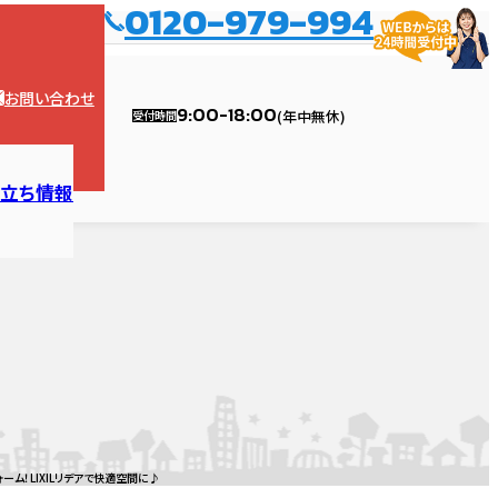
0120-979-994
市）
お問い合わせ
9:00-18:00
(年中無休)
受付時間
役立ち情報
ョンの塗装
漏り診断
内装
ハウスメンテナンス江南店
リフォームの流れ
外壁塗装
外壁診断
ガレージ・カーポート
ハウスメンテナンス稲沢店
外構
ォーム・修理
ム！LIXILリデアで快適空間に♪