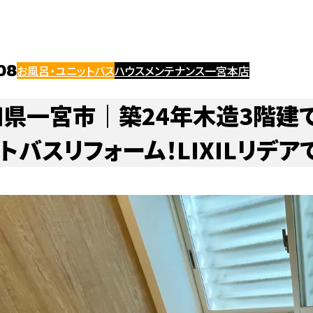
お風呂・ユニットバスのリフォーム・修理
エコキュートのリフォーム・修
の他リフォーム
ベランダ・バルコニー
洗面化粧台
屋根リフォーム
ハウスメンテナンス浜松店
ガス給湯器
給湯器のリフォーム・修理
08
お風呂・ユニットバス
ハウスメンテナンス一宮本店
知県一宮市｜築24年木造3階建
窓・ドアの交換・修理
建具・畳・表具・襖のリフォーム・修理
壁紙・クロス・クッションフロアの交換・修理
フローリング・床・壁のリフ
その他大工工事
トバスリフォーム！LIXILリデ
・サイディング
エコキュート
カーポート
水まわりリフォーム
チカラもち三重店
屋根
外壁塗装のリフォーム・修理
外壁トタン・サイディングのリフォーム・修
・雨漏り
雨戸
ガスコンロ・レンジフード
お風呂・ユニットバス
軒天