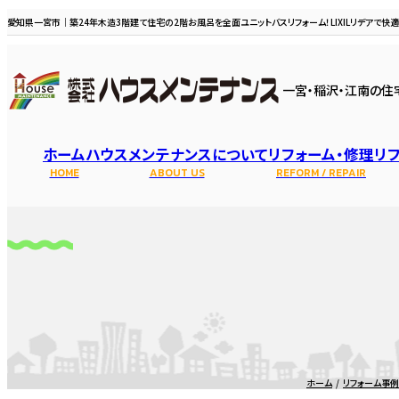
愛知県一宮市｜築24年木造3階建て住宅の2階お風呂を全面ユニットバスリフォーム！LIXILリデアで快
一宮・稲沢・江南の住
ホーム
ハウスメンテナンスについて
リフォーム・修理
リ
HOME
ABOUT US
REFORM / REPAIR
選ばれる理由
スタッフ・職
水まわり
ホーム
リフォーム事例