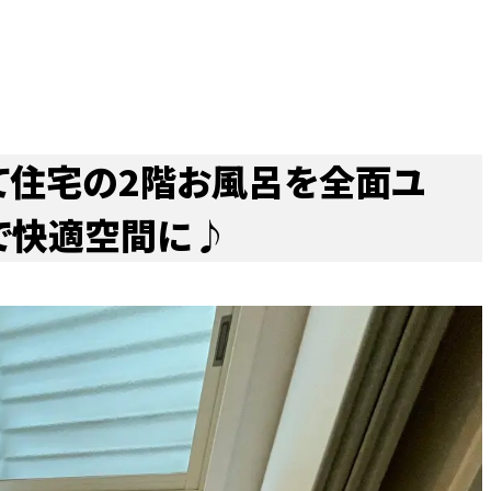
理
撤去・解体
ハウスメンテナンス津島店
防水
外壁塗装リフォーム
チカラもち愛知店
雨樋
て住宅の2階お風呂を全面ユ
ォーム・修理
アで快適空間に♪
玄関
お風呂・ユニットバス
キッチン
エコキュート
理
波板
ガレージ
トイレ
換気扇