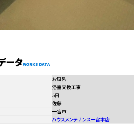
床・フローリング
雨樋
データ
WORKS DATA
お風呂
浴室交換工事
5日
佐藤
一宮市
ハウスメンテナンス一宮本店