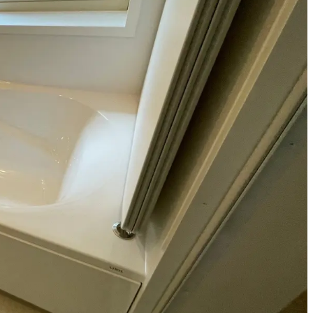
ーム・修理
フォーム・修理
ム・修理
外壁サイディングリフォーム
トイレ
ガス給湯器
レンジフード
フォーム・修理
エアコン
内装
外構
網戸