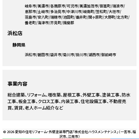
岐阜市
美濃市
各務原市
可児市
美濃加茂市
御嵩町
瑞浪市
恵那市
土岐市
多治見市
中津川市
岐南町
笠松町
大垣市
羽島市
安八町
瑞穂市
池田町
垂井町
関ヶ原町
大野町
北方町
養老町
海津市
芥見町
揖斐郡
浜松店
静岡県
浜松市
磐田市
袋井市
菊川市
掛川市
湖西市
御前崎市
事業内容
総合建築、リフォーム、増改築、屋根工事、外壁工事、塗装工事、防水
工事、板金工事、クロス工事、内装工事、住宅設備工事、不動産売
買、賃貸、老人ホーム紹介など
© 2026 愛知の住宅リフォーム・外壁塗装専門店「株式会社ハウスメンテナンス」（一宮市、稲
沢市、江南市）