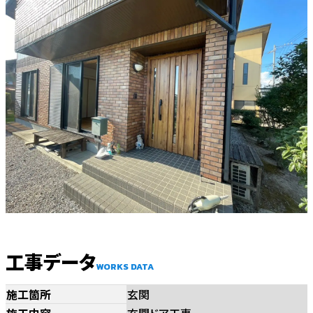
工事データ
WORKS DATA
施工箇所
玄関
施工内容
玄関ドア工事