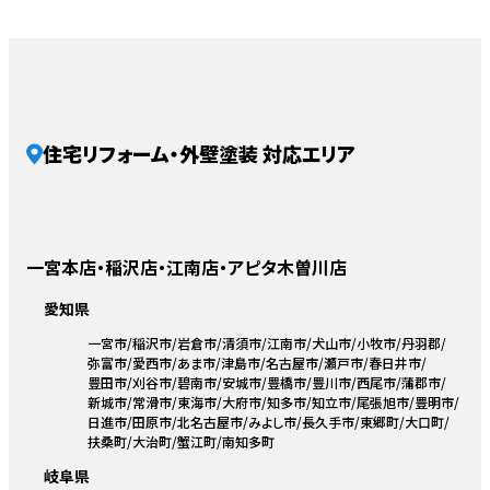
住宅リフォーム・外壁塗装 対応エリア
一宮本店・稲沢店・江南店・アピタ木曽川店
愛知県
一宮市
稲沢市
岩倉市
清須市
江南市
犬山市
小牧市
丹羽郡
弥富市
愛西市
あま市
津島市
名古屋市
瀬戸市
春日井市
豊田市
刈谷市
碧南市
安城市
豊橋市
豊川市
西尾市
蒲郡市
新城市
常滑市
東海市
大府市
知多市
知立市
尾張旭市
豊明市
日進市
田原市
北名古屋市
みよし市
長久手市
東郷町
大口町
扶桑町
大治町
蟹江町
南知多町
岐阜県