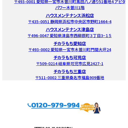
〒493-0001 愛知県一宮市木曽川町黒田八ノ通り51番地4 アピタ
パワー木曽川1階
ハウスメンテナンス浜松店
〒435-0051 静岡県浜松市中央区市野町1664-4
ハウスメンテナンス津島店
〒496-0047 愛知県津島市西柳原町３丁目3−１５
チカラもち愛知店
〒493-0002 愛知県一宮市木曽川町門間大坪24
チカラもち可児店
〒509-0214 岐阜県可児市広見2427-1
チカラもち三重店
〒511-0002 三重県桑名市福島909番地
0120-979-994