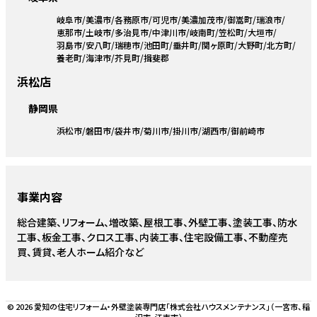
岐阜市
美濃市
各務原市
可児市
美濃加茂市
御嵩町
瑞浪市
恵那市
土岐市
多治見市
中津川市
岐南町
笠松町
大垣市
羽島市
安八町
瑞穂市
池田町
垂井町
関ヶ原町
大野町
北方町
養老町
海津市
芥見町
揖斐郡
浜松店
静岡県
浜松市
磐田市
袋井市
菊川市
掛川市
湖西市
御前崎市
事業内容
総合建築、リフォーム、増改築、屋根工事、外壁工事、塗装工事、防水
工事、板金工事、クロス工事、内装工事、住宅設備工事、不動産売
買、賃貸、老人ホーム紹介など
© 2026 愛知の住宅リフォーム・外壁塗装専門店「株式会社ハウスメンテナンス」（一宮市、稲
沢市、江南市）