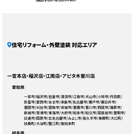
9:00-18:00
(年中無休)
受付時間
住宅リフォーム・外壁塗装 対応エリア
一宮本店・稲沢店・江南店・アピタ木曽川店
愛知県
一宮市
稲沢市
岩倉市
清須市
江南市
犬山市
小牧市
丹羽郡
弥富市
愛西市
あま市
津島市
名古屋市
瀬戸市
春日井市
豊田市
刈谷市
碧南市
安城市
豊橋市
豊川市
西尾市
蒲郡市
新城市
常滑市
東海市
大府市
知多市
知立市
尾張旭市
豊明市
日進市
田原市
北名古屋市
みよし市
長久手市
東郷町
大口町
扶桑町
大治町
蟹江町
南知多町
岐阜県