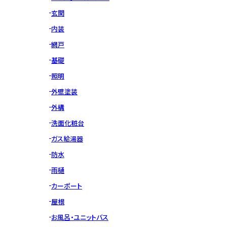
玄関
内装
網戸
基礎
照明
外壁塗装
外構
洗面化粧台
ガス給湯器
防水
雨樋
カーポート
屋根
お風呂・ユニットバス