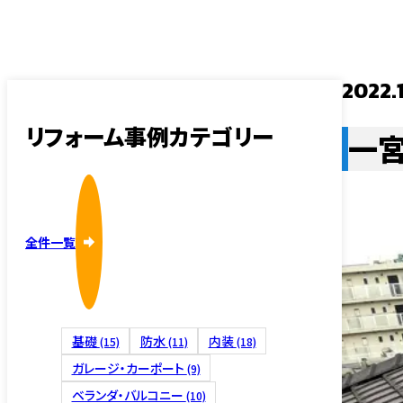
採用情報
内装・そ
2022.
リフォーム事例カテゴリー
一
外壁塗装
全件一覧
基礎
防水
内装
(15)
(11)
(18)
屋根修理
ガレージ・カーポート
(9)
ベランダ・バルコニー
(10)