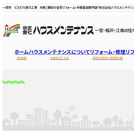
一宮市 ビス打ち替え工事 N様 | 愛知の住宅リフォーム・外壁塗装専門店「株式会社ハウスメンテナンス
一宮・稲沢・江南の住
ホーム
ハウスメンテナンスについて
リフォーム・修理
リ
HOME
ABOUT US
REFORM / REPAIR
選ばれる理由
スタッフ・職
水まわり