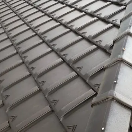
ビス打ち・コーキングのリフォーム・修理
カバー工法・葺き替えのリフォ
雨樋・板金のリフォーム・修理
屋根塗装のリフォーム・修理
屋根防水のリ
瓦屋根のリフォーム・修理
漆喰のリフォーム・修理
棟組み直しのリフォー
ォーム
シャワールーム
キッチン
洗面化粧台
その他
瓦締め直しのリフォーム・修理
谷板金のリフォーム・修理
その他屋根のリ
シロアリのリフォーム
食洗機
外壁・屋根塗装相談会
ベランダ・バルコニー
ガスコンロ・レンジフード
ショールーム
玄関