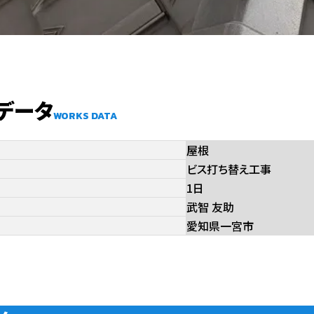
床・フローリング
雨樋
データ
WORKS DATA
屋根
ビス打ち替え工事
1日
武智 友助
愛知県一宮市