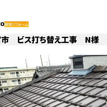
お風呂・ユニットバスのリフォーム・修理
エコキュートのリフォーム・修
の他リフォーム
ベランダ・バルコニー
洗面化粧台
屋根リフォーム
ハウスメンテナンス浜松店
ガス給湯器
給湯器のリフォーム・修理
10
屋根リフォーム
宮市 ビス打ち替え工事 N様
窓・ドアの交換・修理
建具・畳・表具・襖のリフォーム・修理
壁紙・クロス・クッションフロアの交換・修理
フローリング・床・壁のリフ
その他大工工事
・サイディング
エコキュート
カーポート
水まわりリフォーム
チカラもち三重店
屋根
外壁塗装のリフォーム・修理
外壁トタン・サイディングのリフォーム・修
・雨漏り
雨戸
ガスコンロ・レンジフード
お風呂・ユニットバス
軒天