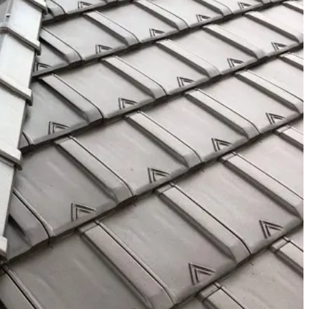
ーム・修理
フォーム・修理
ム・修理
外壁サイディングリフォーム
トイレ
ガス給湯器
レンジフード
フォーム・修理
エアコン
内装
外構
網戸