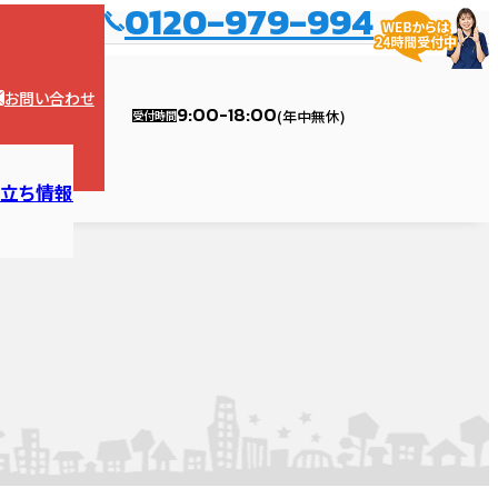
0120-979-994
お問い合わせ
9:00-18:00
(年中無休)
受付時間
役立ち情報
ョンの塗装
漏り診断
内装
ハウスメンテナンス江南店
リフォームの流れ
外壁塗装
外壁診断
ガレージ・カーポート
ハウスメンテナンス稲沢店
外構
ォーム・修理