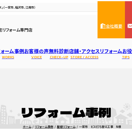
」（一宮市、稲沢市、江南市）
会社概要
宅リフォーム専門店
フォーム事例
お客様の声
無料診断
店舗・アクセス
リフォームお
WORKS
VOICE
CHECK-UP
STORE / ACCESS
TIPS
ハウスメンテナンス一宮本
人紹介
リフォーム・修理
基礎
住宅リノベーション
表彰・資格
基礎
水まわり診断
防水
アパート・マンシ
会社概要
照明
雨
店
リフォーム事例
トイレのリフォーム・修理
洗面化粧台のリフォーム・修理
キッチンのリフ
ホーム
リフォーム事例
屋根リフォーム
一宮市 ビス打ち替え工事 N様
レンジフードの交換・修理
ガスコンロ・IHの交換・修理