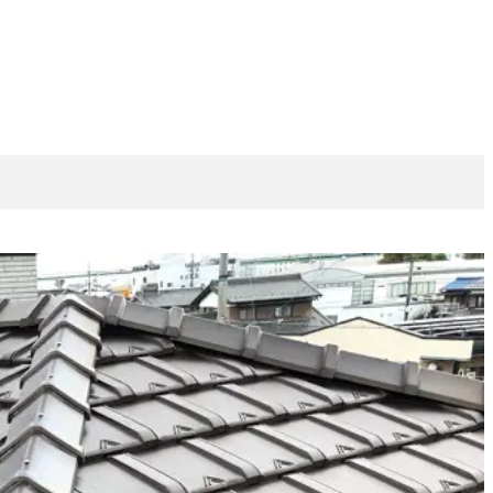
理
撤去・解体
ハウスメンテナンス津島店
防水
外壁塗装リフォーム
チカラもち愛知店
雨樋
ォーム・修理
玄関
お風呂・ユニットバス
キッチン
エコキュート
理
波板
ガレージ
トイレ
換気扇