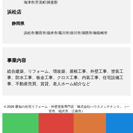
海津市
芥見町
揖斐郡
浜松店
静岡県
浜松市
磐田市
袋井市
菊川市
掛川市
湖西市
御前崎市
事業内容
総合建築、リフォーム、増改築、屋根工事、外壁工事、塗装工
事、防水工事、板金工事、クロス工事、内装工事、住宅設備工
事、不動産売買、賃貸、老人ホーム紹介など
© 2026 愛知の住宅リフォーム・外壁塗装専門店「株式会社ハウスメンテナンス」（一
宮市、稲沢市、江南市）