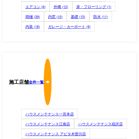
エアコン
外構
床・フローリング
(6)
(12)
(1)
雨樋
内窓
基礎
防水
(39)
(10)
(15)
(11)
内装
ガレージ・カーポート
(18)
(9)
施工店舗
全件一覧
ハウスメンテナンス一宮本店
ハウスメンテナンス江南店
ハウスメンテナンス稲沢店
ハウスメンテナンス アピタ木曽川店