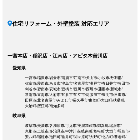
住宅リフォーム・外壁塗装 対応エリア
一宮本店・稲沢店・江南店・アピタ木曽川店
愛知県
一宮市
稲沢市
岩倉市
清須市
江南市
犬山市
小牧市
丹羽郡
弥富市
愛西市
あま市
津島市
名古屋市
瀬戸市
春日井市
豊田市
刈谷市
碧南市
安城市
豊橋市
豊川市
西尾市
蒲郡市
新城市
常滑市
東海市
大府市
知多市
知立市
尾張旭市
豊明市
日進市
田原市
北名古屋市
みよし市
長久手市
東郷町
大口町
扶桑町
大治町
蟹江町
南知多町
岐阜県
岐阜市
美濃市
各務原市
可児市
美濃加茂市
御嵩町
瑞浪市
恵那市
土岐市
多治見市
中津川市
岐南町
笠松町
大垣市
羽島市
安八町
瑞穂市
池田町
垂井町
関ヶ原町
大野町
北方町
養老町