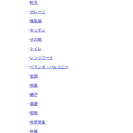
軒天
ガレージ
換気扇
キッチン
その他
トイレ
レンジフード
ベランダ・バルコニー
玄関
内装
網戸
基礎
照明
外壁塗装
外構