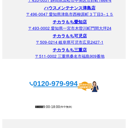
〒435-0051 静岡県浜松市中央区市野町1664-4
ハウスメンテナンス津島店
〒496-0047 愛知県津島市西柳原町３丁目3−１５
チカラもち愛知店
〒493-0002 愛知県一宮市木曽川町門間大坪24
チカラもち可児店
〒509-0214 岐阜県可児市広見2427-1
チカラもち三重店
〒511-0002 三重県桑名市福島909番地
0120-979-994
(年中無休)
9:00-18:00
受付時間