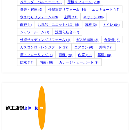
ベランダ・バルコニー
屋根リフォーム
(10)
(228)
撤去・解体
外壁塗装リフォーム
エコキュート
(5)
(84)
(17)
水まわりリフォーム
玄関
キッチン
(59)
(11)
(30)
雨戸
お風呂・ユニットバス
波板
トイレ
(1)
(45)
(2)
(84)
シャワールーム
洗面化粧台
(1)
(37)
外壁サイディングリフォーム
ガス給湯器
食洗機
(1)
(8)
(3)
ガスコンロ・レンジフード
エアコン
外構
(29)
(6)
(12)
床・フローリング
雨樋
内窓
基礎
(1)
(39)
(10)
(15)
防水
内装
ガレージ・カーポート
(11)
(18)
(9)
施工店舗
全件一覧