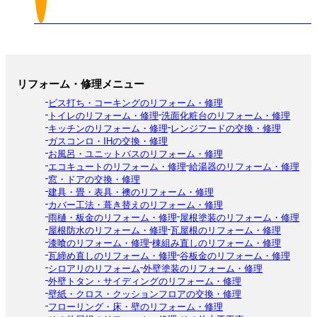
リフォーム・修理メニュー
ビス打ち・コーキングのリフォーム・修理
トイレのリフォーム・修理
洗面化粧台のリフォーム・修理
キッチンのリフォーム・修理
レンジフードの交換・修理
ガスコンロ・IHの交換・修理
お風呂・ユニットバスのリフォーム・修理
エコキュートのリフォーム・修理
給湯器のリフォーム・修理
窓・ドアの交換・修理
建具・畳・表具・襖のリフォーム・修理
カバー工法・葺き替えのリフォーム・修理
雨樋・板金のリフォーム・修理
屋根塗装のリフォーム・修理
屋根防水のリフォーム・修理
瓦屋根のリフォーム・修理
漆喰のリフォーム・修理
棟組み直しのリフォーム・修理
瓦締め直しのリフォーム・修理
谷板金のリフォーム・修理
シロアリのリフォーム
外壁塗装のリフォーム・修理
外壁トタン・サイディングのリフォーム・修理
壁紙・クロス・クッションフロアの交換・修理
フローリング・床・壁のリフォーム・修理