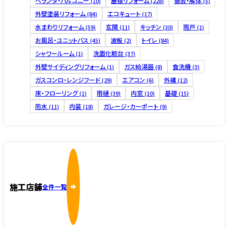
ベランダ・バルコニー
屋根リフォーム
撤去・解体
(10)
(228)
(5)
外壁塗装リフォーム
エコキュート
(84)
(17)
水まわりリフォーム
玄関
キッチン
雨戸
(59)
(11)
(30)
(1)
お風呂・ユニットバス
波板
トイレ
(45)
(2)
(84)
シャワールーム
洗面化粧台
(1)
(37)
外壁サイディングリフォーム
ガス給湯器
食洗機
(1)
(8)
(3)
ガスコンロ・レンジフード
エアコン
外構
(29)
(6)
(12)
床・フローリング
雨樋
内窓
基礎
(1)
(39)
(10)
(15)
防水
内装
ガレージ・カーポート
(11)
(18)
(9)
施工店舗
全件一覧