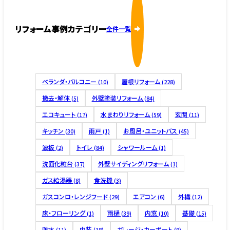
リフォーム事例カテゴリー
全件一覧
ベランダ・バルコニー
屋根リフォーム
(10)
(228)
撤去・解体
外壁塗装リフォーム
(5)
(84)
エコキュート
水まわりリフォーム
玄関
(17)
(59)
(11)
キッチン
雨戸
お風呂・ユニットバス
(30)
(1)
(45)
波板
トイレ
シャワールーム
(2)
(84)
(1)
洗面化粧台
外壁サイディングリフォーム
(37)
(1)
ガス給湯器
食洗機
(8)
(3)
ガスコンロ・レンジフード
エアコン
外構
(29)
(6)
(12)
床・フローリング
雨樋
内窓
基礎
(1)
(39)
(10)
(15)
防水
内装
ガレージ・カーポート
(11)
(18)
(9)