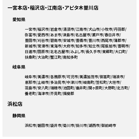
一宮本店・稲沢店・江南店・アピタ木曽川店
愛知県
一宮市
稲沢市
岩倉市
清須市
江南市
犬山市
小牧市
丹羽郡
弥富市
愛西市
あま市
津島市
名古屋市
瀬戸市
春日井市
豊田市
刈谷市
碧南市
安城市
豊橋市
豊川市
西尾市
蒲郡市
新城市
常滑市
東海市
大府市
知多市
知立市
尾張旭市
豊明市
日進市
田原市
北名古屋市
みよし市
長久手市
東郷町
大口町
扶桑町
大治町
蟹江町
南知多町
岐阜県
岐阜市
美濃市
各務原市
可児市
美濃加茂市
御嵩町
瑞浪市
恵那市
土岐市
多治見市
中津川市
岐南町
笠松町
大垣市
羽島市
安八町
瑞穂市
池田町
垂井町
関ヶ原町
大野町
北方町
養老町
海津市
芥見町
揖斐郡
浜松店
静岡県
浜松市
磐田市
袋井市
菊川市
掛川市
湖西市
御前崎市