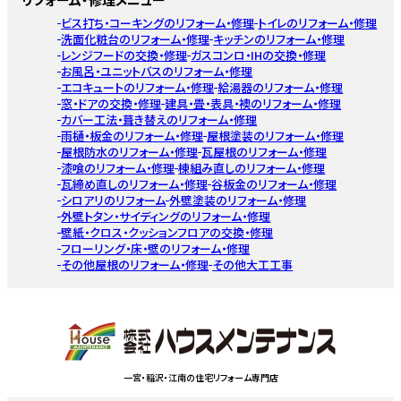
ビス打ち・コーキングのリフォーム・修理
トイレのリフォーム・修理
洗面化粧台のリフォーム・修理
キッチンのリフォーム・修理
レンジフードの交換・修理
ガスコンロ・IHの交換・修理
お風呂・ユニットバスのリフォーム・修理
エコキュートのリフォーム・修理
給湯器のリフォーム・修理
窓・ドアの交換・修理
建具・畳・表具・襖のリフォーム・修理
カバー工法・葺き替えのリフォーム・修理
雨樋・板金のリフォーム・修理
屋根塗装のリフォーム・修理
屋根防水のリフォーム・修理
瓦屋根のリフォーム・修理
漆喰のリフォーム・修理
棟組み直しのリフォーム・修理
瓦締め直しのリフォーム・修理
谷板金のリフォーム・修理
シロアリのリフォーム
外壁塗装のリフォーム・修理
外壁トタン・サイディングのリフォーム・修理
壁紙・クロス・クッションフロアの交換・修理
フローリング・床・壁のリフォーム・修理
その他屋根のリフォーム・修理
その他大工工事
一宮・稲沢・江南の住宅リフォーム専門店