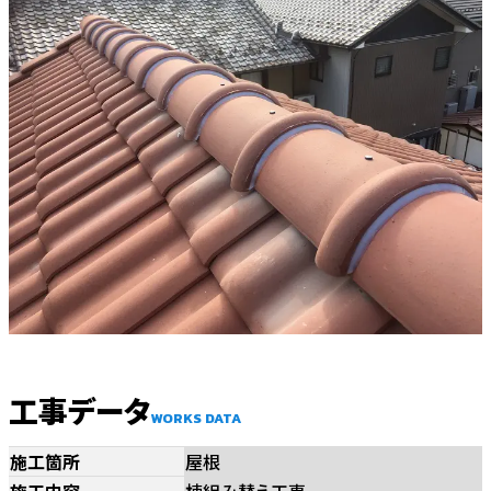
工事データ
WORKS DATA
施工箇所
屋根
施工内容
棟組み替え工事