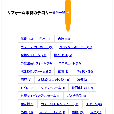
リフォーム事例カテゴリー
全件一覧
基礎
防水
内装
(15)
(11)
(18)
ガレージ・カーポート
ベランダ・バルコニー
(9)
(10)
屋根リフォーム
撤去・解体
(228)
(5)
外壁塗装リフォーム
エコキュート
(84)
(17)
水まわりリフォーム
玄関
キッチン
(59)
(11)
(30)
雨戸
お風呂・ユニットバス
波板
(1)
(45)
(2)
トイレ
シャワールーム
洗面化粧台
(84)
(1)
(37)
外壁サイディングリフォーム
ガス給湯器
(1)
(8)
食洗機
ガスコンロ・レンジフード
エアコン
(3)
(29)
(6)
外構
床・フローリング
雨樋
内窓
(12)
(1)
(39)
(10)