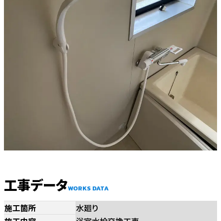
工事データ
WORKS DATA
施工箇所
水廻り
施工内容
浴室水栓交換工事