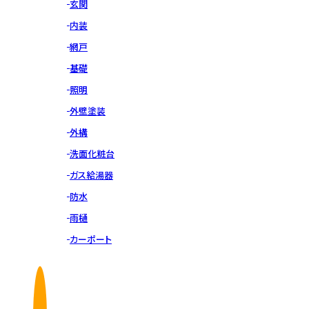
玄関
内装
網戸
基礎
照明
外壁塗装
外構
洗面化粧台
ガス給湯器
防水
雨樋
カーポート