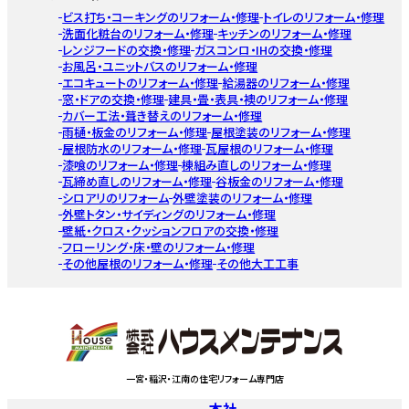
ビス打ち・コーキングのリフォーム・修理
トイレのリフォーム・修理
洗面化粧台のリフォーム・修理
キッチンのリフォーム・修理
レンジフードの交換・修理
ガスコンロ・IHの交換・修理
お風呂・ユニットバスのリフォーム・修理
エコキュートのリフォーム・修理
給湯器のリフォーム・修理
窓・ドアの交換・修理
建具・畳・表具・襖のリフォーム・修理
カバー工法・葺き替えのリフォーム・修理
雨樋・板金のリフォーム・修理
屋根塗装のリフォーム・修理
屋根防水のリフォーム・修理
瓦屋根のリフォーム・修理
漆喰のリフォーム・修理
棟組み直しのリフォーム・修理
瓦締め直しのリフォーム・修理
谷板金のリフォーム・修理
シロアリのリフォーム
外壁塗装のリフォーム・修理
外壁トタン・サイディングのリフォーム・修理
壁紙・クロス・クッションフロアの交換・修理
フローリング・床・壁のリフォーム・修理
その他屋根のリフォーム・修理
その他大工工事
一宮・稲沢・江南の住宅リフォーム専門店
本社