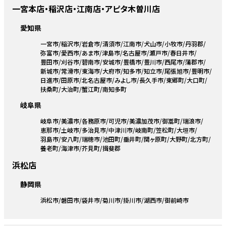
一宮本店・稲沢店・江南店・アピタ木曽川店
愛知県
一宮市
稲沢市
岩倉市
清須市
江南市
犬山市
小牧市
丹羽郡
弥富市
愛西市
あま市
津島市
名古屋市
瀬戸市
春日井市
豊田市
刈谷市
碧南市
安城市
豊橋市
豊川市
西尾市
蒲郡市
新城市
常滑市
東海市
大府市
知多市
知立市
尾張旭市
豊明市
日進市
田原市
北名古屋市
みよし市
長久手市
東郷町
大口町
扶桑町
大治町
蟹江町
南知多町
岐阜県
岐阜市
美濃市
各務原市
可児市
美濃加茂市
御嵩町
瑞浪市
恵那市
土岐市
多治見市
中津川市
岐南町
笠松町
大垣市
羽島市
安八町
瑞穂市
池田町
垂井町
関ヶ原町
大野町
北方町
養老町
海津市
芥見町
揖斐郡
浜松店
静岡県
浜松市
磐田市
袋井市
菊川市
掛川市
湖西市
御前崎市