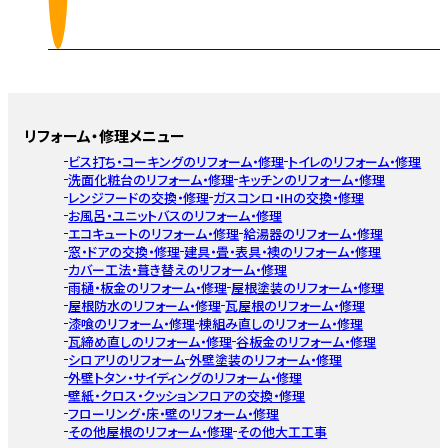
リフォーム・修理メニュー
ビス打ち・コーキングのリフォーム・修理
トイレのリフォーム・修理
洗面化粧台のリフォーム・修理
キッチンのリフォーム・修理
レンジフードの交換・修理
ガスコンロ・IHの交換・修理
お風呂・ユニットバスのリフォーム・修理
エコキュートのリフォーム・修理
給湯器のリフォーム・修理
窓・ドアの交換・修理
建具・畳・表具・襖のリフォーム・修理
カバー工法・葺き替えのリフォーム・修理
雨樋・板金のリフォーム・修理
屋根塗装のリフォーム・修理
屋根防水のリフォーム・修理
瓦屋根のリフォーム・修理
漆喰のリフォーム・修理
棟組み直しのリフォーム・修理
瓦締め直しのリフォーム・修理
谷板金のリフォーム・修理
シロアリのリフォーム
外壁塗装のリフォーム・修理
外壁トタン・サイディングのリフォーム・修理
壁紙・クロス・クッションフロアの交換・修理
フローリング・床・壁のリフォーム・修理
その他屋根のリフォーム・修理
その他大工工事