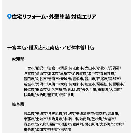
住宅リフォーム・外壁塗装 対応エリア
一宮本店・稲沢店・江南店・アピタ木曽川店
愛知県
一宮市
稲沢市
岩倉市
清須市
江南市
犬山市
小牧市
丹羽郡
弥富市
愛西市
あま市
津島市
名古屋市
瀬戸市
春日井市
豊田市
刈谷市
碧南市
安城市
豊橋市
豊川市
西尾市
蒲郡市
新城市
常滑市
東海市
大府市
知多市
知立市
尾張旭市
豊明市
日進市
田原市
北名古屋市
みよし市
長久手市
東郷町
大口町
扶桑町
大治町
蟹江町
南知多町
岐阜県
岐阜市
美濃市
各務原市
可児市
美濃加茂市
御嵩町
瑞浪市
恵那市
土岐市
多治見市
中津川市
岐南町
笠松町
大垣市
羽島市
安八町
瑞穂市
池田町
垂井町
関ヶ原町
大野町
北方町
養老町
海津市
芥見町
揖斐郡