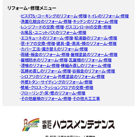
リフォーム・修理メニュー
ビス打ち・コーキングのリフォーム・修理
トイレのリフォーム・修理
洗面化粧台のリフォーム・修理
キッチンのリフォーム・修理
レンジフードの交換・修理
ガスコンロ・IHの交換・修理
お風呂・ユニットバスのリフォーム・修理
エコキュートのリフォーム・修理
給湯器のリフォーム・修理
窓・ドアの交換・修理
建具・畳・表具・襖のリフォーム・修理
カバー工法・葺き替えのリフォーム・修理
雨樋・板金のリフォーム・修理
屋根塗装のリフォーム・修理
屋根防水のリフォーム・修理
瓦屋根のリフォーム・修理
漆喰のリフォーム・修理
棟組み直しのリフォーム・修理
瓦締め直しのリフォーム・修理
谷板金のリフォーム・修理
シロアリのリフォーム
外壁塗装のリフォーム・修理
外壁トタン・サイディングのリフォーム・修理
壁紙・クロス・クッションフロアの交換・修理
フローリング・床・壁のリフォーム・修理
その他屋根のリフォーム・修理
その他大工工事
一宮・稲沢・江南の住宅リフォーム専門店