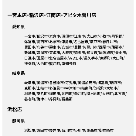
一宮本店・稲沢店・江南店・アピタ木曽川店
愛知県
一宮市
稲沢市
岩倉市
清須市
江南市
犬山市
小牧市
丹羽郡
弥富市
愛西市
あま市
津島市
名古屋市
瀬戸市
春日井市
豊田市
刈谷市
碧南市
安城市
豊橋市
豊川市
西尾市
蒲郡市
新城市
常滑市
東海市
大府市
知多市
知立市
尾張旭市
豊明市
日進市
田原市
北名古屋市
みよし市
長久手市
東郷町
大口町
扶桑町
大治町
蟹江町
南知多町
岐阜県
岐阜市
美濃市
各務原市
可児市
美濃加茂市
御嵩町
瑞浪市
恵那市
土岐市
多治見市
中津川市
岐南町
笠松町
大垣市
羽島市
安八町
瑞穂市
池田町
垂井町
関ヶ原町
大野町
北方町
養老町
海津市
芥見町
揖斐郡
浜松店
静岡県
浜松市
磐田市
袋井市
菊川市
掛川市
湖西市
御前崎市