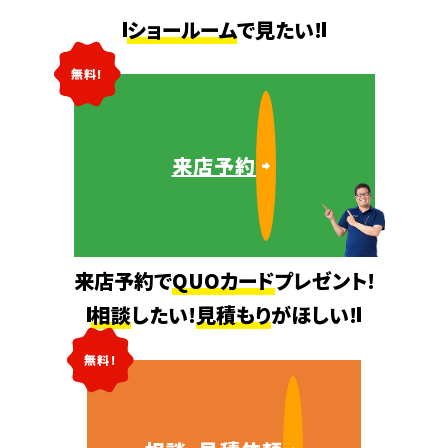
ショールーム
で見たい!
無料!
来店予約
来店予約で
QUOカード
プレゼント!
相談
したい!
見積もり
がほしい!
無料!