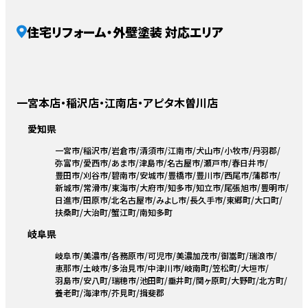
住宅リフォーム・外壁塗装 対応エリア
一宮本店・稲沢店・江南店・アピタ木曽川店
愛知県
一宮市
稲沢市
岩倉市
清須市
江南市
犬山市
小牧市
丹羽郡
弥富市
愛西市
あま市
津島市
名古屋市
瀬戸市
春日井市
豊田市
刈谷市
碧南市
安城市
豊橋市
豊川市
西尾市
蒲郡市
新城市
常滑市
東海市
大府市
知多市
知立市
尾張旭市
豊明市
日進市
田原市
北名古屋市
みよし市
長久手市
東郷町
大口町
扶桑町
大治町
蟹江町
南知多町
岐阜県
岐阜市
美濃市
各務原市
可児市
美濃加茂市
御嵩町
瑞浪市
恵那市
土岐市
多治見市
中津川市
岐南町
笠松町
大垣市
羽島市
安八町
瑞穂市
池田町
垂井町
関ヶ原町
大野町
北方町
養老町
海津市
芥見町
揖斐郡