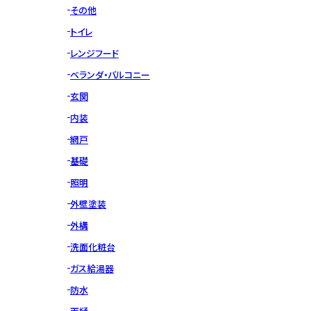
その他
トイレ
レンジフード
ベランダ・バルコニー
玄関
内装
網戸
基礎
照明
外壁塗装
外構
洗面化粧台
ガス給湯器
防水