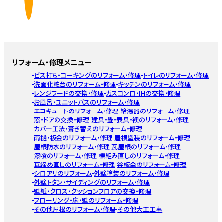
リフォーム・修理メニュー
ビス打ち・コーキングのリフォーム・修理
トイレのリフォーム・修理
洗面化粧台のリフォーム・修理
キッチンのリフォーム・修理
レンジフードの交換・修理
ガスコンロ・IHの交換・修理
お風呂・ユニットバスのリフォーム・修理
エコキュートのリフォーム・修理
給湯器のリフォーム・修理
窓・ドアの交換・修理
建具・畳・表具・襖のリフォーム・修理
カバー工法・葺き替えのリフォーム・修理
雨樋・板金のリフォーム・修理
屋根塗装のリフォーム・修理
屋根防水のリフォーム・修理
瓦屋根のリフォーム・修理
漆喰のリフォーム・修理
棟組み直しのリフォーム・修理
瓦締め直しのリフォーム・修理
谷板金のリフォーム・修理
シロアリのリフォーム
外壁塗装のリフォーム・修理
外壁トタン・サイディングのリフォーム・修理
壁紙・クロス・クッションフロアの交換・修理
フローリング・床・壁のリフォーム・修理
その他屋根のリフォーム・修理
その他大工工事