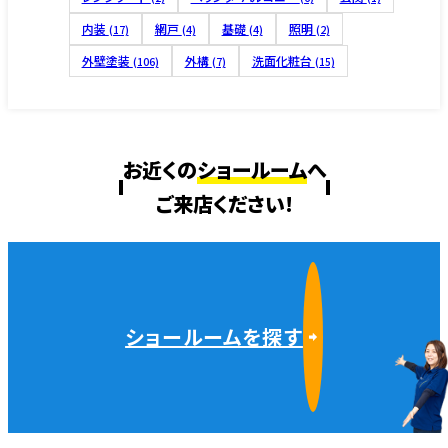
内装
網戸
基礎
照明
(17)
(4)
(4)
(2)
外壁塗装
外構
洗面化粧台
(106)
(7)
(15)
お近くの
ショールーム
へ
ご来店ください!
ショールームを探す