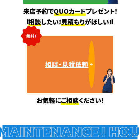
来店予約で
QUOカード
プレゼント!
相談
したい!
見積もり
がほしい!
無料!
相談・見積依頼
お気軽に
ご相談
ください!
AINTENANCE !
HOUS