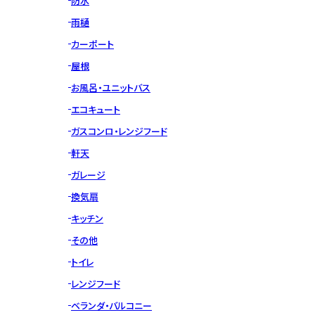
防水
雨樋
カーポート
屋根
お風呂・ユニットバス
エコキュート
ガスコンロ・レンジフード
軒天
ガレージ
換気扇
キッチン
その他
トイレ
レンジフード
ベランダ・バルコニー