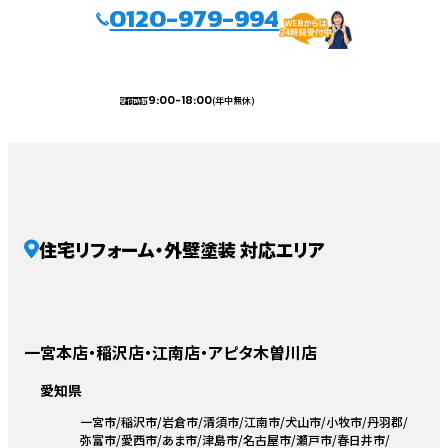
0120-979-994
9:00-18:00
(年中無休)
受付時間
住宅リフォーム・外壁塗装 対応エリア
一宮本店・稲沢店・江南店・アピタ木曽川店
愛知県
一宮市
稲沢市
岩倉市
清須市
江南市
犬山市
小牧市
丹羽郡
弥富市
愛西市
あま市
津島市
名古屋市
瀬戸市
春日井市