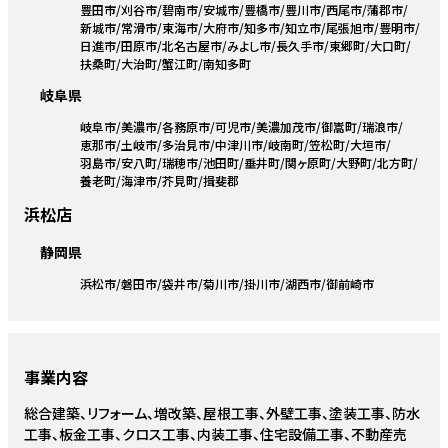
豊田市
刈谷市
碧南市
安城市
豊橋市
豊川市
西尾市
蒲郡市
新城市
常滑市
東海市
大府市
知多市
知立市
尾張旭市
豊明市
日進市
田原市
北名古屋市
みよし市
長久手市
東郷町
大口町
扶桑町
大治町
蟹江町
南知多町
岐阜県
岐阜市
美濃市
各務原市
可児市
美濃加茂市
御嵩町
瑞浪市
恵那市
土岐市
多治見市
中津川市
岐南町
笠松町
大垣市
羽島市
安八町
瑞穂市
池田町
垂井町
関ヶ原町
大野町
北方町
養老町
海津市
芥見町
揖斐郡
浜松店
静岡県
浜松市
磐田市
袋井市
菊川市
掛川市
湖西市
御前崎市
事業内容
総合建築、リフォーム、増改築、屋根工事、外壁工事、塗装工事、防水
工事、板金工事、クロス工事、内装工事、住宅設備工事、不動産売