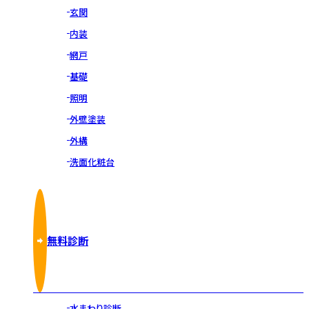
玄関
内装
網戸
基礎
照明
外壁塗装
外構
洗面化粧台
無料診断
水まわり診断