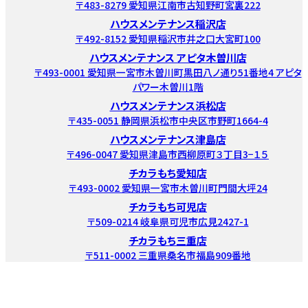
〒483-8279 愛知県江南市古知野町宮裏222
ハウスメンテナンス稲沢店
〒492-8152 愛知県稲沢市井之口大宮町100
ハウスメンテナンス アピタ木曽川店
〒493-0001 愛知県一宮市木曽川町黒田八ノ通り51番地4 アピタ
パワー木曽川1階
ハウスメンテナンス浜松店
〒435-0051 静岡県浜松市中央区市野町1664-4
ハウスメンテナンス津島店
〒496-0047 愛知県津島市西柳原町３丁目3−１５
チカラもち愛知店
〒493-0002 愛知県一宮市木曽川町門間大坪24
チカラもち可児店
〒509-0214 岐阜県可児市広見2427-1
チカラもち三重店
〒511-0002 三重県桑名市福島909番地