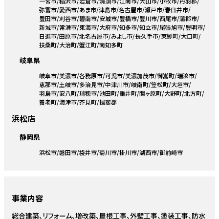
一宮市
稲沢市
岩倉市
清須市
江南市
犬山市
小牧市
丹羽郡
弥富市
愛西市
あま市
津島市
名古屋市
瀬戸市
春日井市
豊田市
刈谷市
碧南市
安城市
豊橋市
豊川市
西尾市
蒲郡市
新城市
常滑市
東海市
大府市
知多市
知立市
尾張旭市
豊明市
日進市
田原市
北名古屋市
みよし市
長久手市
東郷町
大口町
扶桑町
大治町
蟹江町
南知多町
岐阜県
岐阜市
美濃市
各務原市
可児市
美濃加茂市
御嵩町
瑞浪市
恵那市
土岐市
多治見市
中津川市
岐南町
笠松町
大垣市
羽島市
安八町
瑞穂市
池田町
垂井町
関ヶ原町
大野町
北方町
養老町
海津市
芥見町
揖斐郡
浜松店
静岡県
浜松市
磐田市
袋井市
菊川市
掛川市
湖西市
御前崎市
事業内容
総合建築、リフォーム、増改築、屋根工事、外壁工事、塗装工事、防水