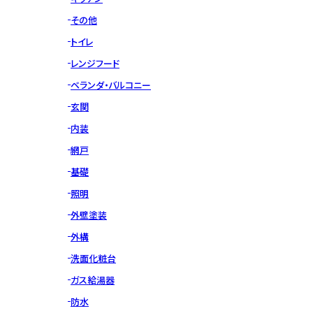
その他
トイレ
レンジフード
ベランダ・バルコニー
玄関
内装
網戸
基礎
照明
外壁塗装
外構
洗面化粧台
ガス給湯器
防水