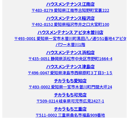
ハウスメンテナンス江南店
〒483-8279 愛知県江南市古知野町宮裏222
ハウスメンテナンス稲沢店
〒492-8152 愛知県稲沢市井之口大宮町100
ハウスメンテナンス アピタ木曽川店
〒493-0001 愛知県一宮市木曽川町黒田八ノ通り51番地4 アピタ
パワー木曽川1階
ハウスメンテナンス浜松店
〒435-0051 静岡県浜松市中央区市野町1664-4
ハウスメンテナンス津島店
〒496-0047 愛知県津島市西柳原町３丁目3−１５
チカラもち愛知店
〒493-0002 愛知県一宮市木曽川町門間大坪24
チカラもち可児店
〒509-0214 岐阜県可児市広見2427-1
チカラもち三重店
〒511-0002 三重県桑名市福島909番地