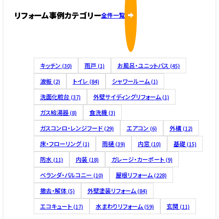
リフォーム事例カテゴリー
全件一覧
キッチン
雨戸
お風呂・ユニットバス
(30)
(1)
(45)
波板
トイレ
シャワールーム
(2)
(84)
(1)
洗面化粧台
外壁サイディングリフォーム
(37)
(1)
ガス給湯器
食洗機
(8)
(3)
ガスコンロ・レンジフード
エアコン
外構
(29)
(6)
(12)
床・フローリング
雨樋
内窓
基礎
(1)
(39)
(10)
(15)
防水
内装
ガレージ・カーポート
(11)
(18)
(9)
ベランダ・バルコニー
屋根リフォーム
(10)
(228)
撤去・解体
外壁塗装リフォーム
(5)
(84)
エコキュート
水まわりリフォーム
玄関
(17)
(59)
(11)