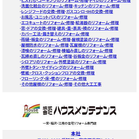
ビス打ち・コーキングのリフォーム・修理
トイレのリフォーム・修理
洗面化粧台のリフォーム・修理
キッチンのリフォーム・修理
レンジフードの交換・修理
ガスコンロ・IHの交換・修理
お風呂・ユニットバスのリフォーム・修理
エコキュートのリフォーム・修理
給湯器のリフォーム・修理
窓・ドアの交換・修理
建具・畳・表具・襖のリフォーム・修理
カバー工法・葺き替えのリフォーム・修理
雨樋・板金のリフォーム・修理
屋根塗装のリフォーム・修理
屋根防水のリフォーム・修理
瓦屋根のリフォーム・修理
漆喰のリフォーム・修理
棟組み直しのリフォーム・修理
瓦締め直しのリフォーム・修理
谷板金のリフォーム・修理
シロアリのリフォーム
外壁塗装のリフォーム・修理
外壁トタン・サイディングのリフォーム・修理
壁紙・クロス・クッションフロアの交換・修理
フローリング・床・壁のリフォーム・修理
その他屋根のリフォーム・修理
その他大工工事
一宮・稲沢・江南の住宅リフォーム専門店
本社