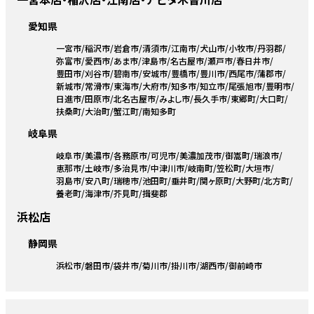
愛知県
一宮市
稲沢市
岩倉市
清須市
江南市
犬山市
小牧市
丹羽郡
弥富市
愛西市
あま市
津島市
名古屋市
瀬戸市
春日井市
豊田市
刈谷市
碧南市
安城市
豊橋市
豊川市
西尾市
蒲郡市
新城市
常滑市
東海市
大府市
知多市
知立市
尾張旭市
豊明市
日進市
田原市
北名古屋市
みよし市
長久手市
東郷町
大口町
扶桑町
大治町
蟹江町
南知多町
岐阜県
岐阜市
美濃市
各務原市
可児市
美濃加茂市
御嵩町
瑞浪市
恵那市
土岐市
多治見市
中津川市
岐南町
笠松町
大垣市
羽島市
安八町
瑞穂市
池田町
垂井町
関ヶ原町
大野町
北方町
養老町
海津市
芥見町
揖斐郡
浜松店
静岡県
浜松市
磐田市
袋井市
菊川市
掛川市
湖西市
御前崎市