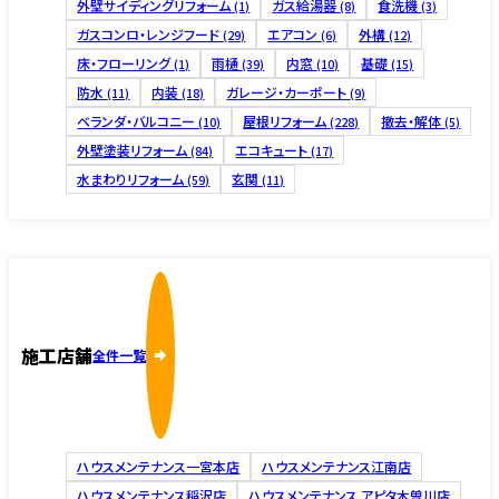
外壁サイディングリフォーム
ガス給湯器
食洗機
(1)
(8)
(3)
ガスコンロ・レンジフード
エアコン
外構
(29)
(6)
(12)
床・フローリング
雨樋
内窓
基礎
(1)
(39)
(10)
(15)
防水
内装
ガレージ・カーポート
(11)
(18)
(9)
ベランダ・バルコニー
屋根リフォーム
撤去・解体
(10)
(228)
(5)
外壁塗装リフォーム
エコキュート
(84)
(17)
水まわりリフォーム
玄関
(59)
(11)
施工店舗
全件一覧
ハウスメンテナンス一宮本店
ハウスメンテナンス江南店
ハウスメンテナンス稲沢店
ハウスメンテナンス アピタ木曽川店