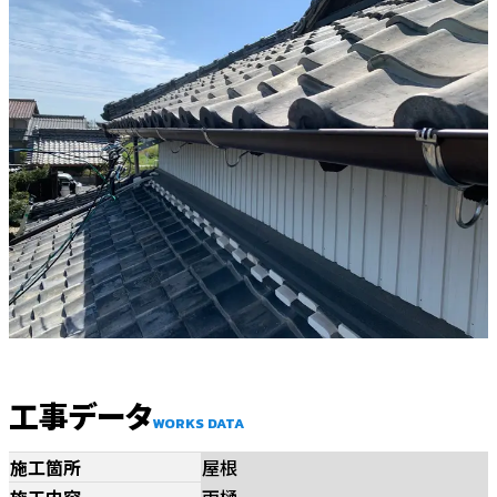
工事データ
WORKS DATA
施工箇所
屋根
施工内容
雨樋